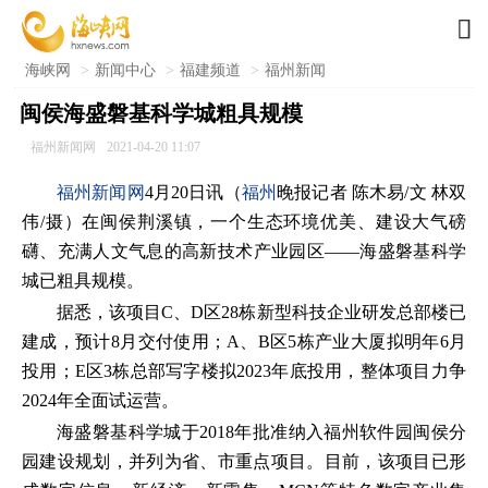

海峡网
>
新闻中心
>
福建频道
>
福州新闻
闽侯海盛磐基科学城粗具规模
福州新闻网
2021-04-20 11:07
福州新闻网
4月20日讯（
福州
晚报记者 陈木易/文 林双
伟/摄）在闽侯荆溪镇，一个生态环境优美、建设大气磅
礴、充满人文气息的高新技术产业园区——海盛磐基科学
城已粗具规模。
据悉，该项目C、D区28栋新型科技企业研发总部楼已
建成，预计8月交付使用；A、B区5栋产业大厦拟明年6月
投用；E区3栋总部写字楼拟2023年底投用，整体项目力争
2024年全面试运营。
海盛磐基科学城于2018年批准纳入福州软件园闽侯分
园建设规划，并列为省、市重点项目。目前，该项目已形