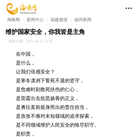

海峡网
>
新闻中心
>
福建频道
>
福州新闻
维护国家安全，你我皆是主角
福州日报
2021-04-15 14:56
在中国，
是什么，
让我们倍感安全？
是寒冬凛冽下誓死不退的坚守，
是危难时刻救死扶伤的仁心，
是雷霆出击惩恶扬善的正义，
是勇往直前挺身而出的责任担当，
是孜孜不倦对未知领域的追求探索，
是不同领域维护人民安全的恪尽职守。
是职责，