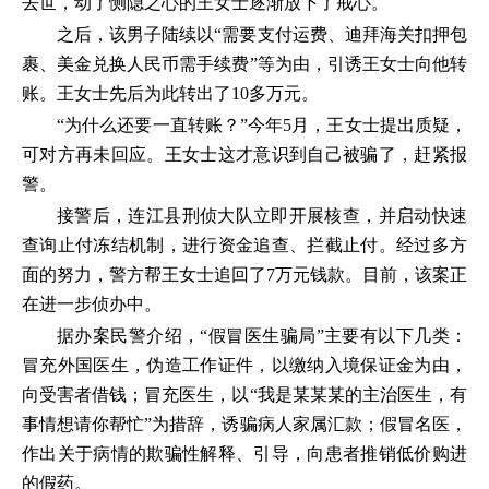
去世，动了恻隐之心的王女士逐渐放下了戒心。
之后，该男子陆续以“需要支付运费、迪拜海关扣押包
裹、美金兑换人民币需手续费”等为由，引诱王女士向他转
账。王女士先后为此转出了10多万元。
“为什么还要一直转账？”今年5月，王女士提出质疑，
可对方再未回应。王女士这才意识到自己被骗了，赶紧报
警。
接警后，连江县刑侦大队立即开展核查，并启动快速
查询止付冻结机制，进行资金追查、拦截止付。经过多方
面的努力，警方帮王女士追回了7万元钱款。目前，该案正
在进一步侦办中。
据办案民警介绍，“假冒医生骗局”主要有以下几类：
冒充外国医生，伪造工作证件，以缴纳入境保证金为由，
向受害者借钱；冒充医生，以“我是某某某的主治医生，有
事情想请你帮忙”为措辞，诱骗病人家属汇款；假冒名医，
作出关于病情的欺骗性解释、引导，向患者推销低价购进
的假药。