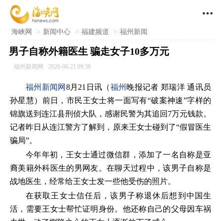

海峡网
>
新闻中心
>
福建频道
>
福州新闻
男子自称外籍医生 骗走女子10多万元
福州新闻网
2020-08-21 09:38
福州新闻网
8月21日讯（
福州
晚报记者 郑瑞洋 通讯员
孙星慧）前日，市民王女士将一面写有“破案神速”字样的
锦旗送到连江县刑侦大队，感谢民警为其追回7万元钱款。
记者昨日从连江警方了解到，原来王女士碰到了“假冒医生
骗局”。
今年年初，王女士通过微信群，添加了一名自称是亚
裔美籍外科医生的男网友。在聊天过程中，该男子自称是
战地医生，经常给王女士发一些他受伤的照片。
在获取王女士信任后，该男子称退休后想到中国生
活，需要王女士帮忙证明身份。他还称自己的父母因车祸