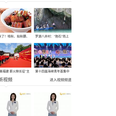
秋了！啃秋、贴秋膘、
罗源八井村：“抱石”而上
秋，福建人这样过才够
→
寻美福建 薪火映长征”主
第十四届海峡青年荟集中
新视频
活动在龙岩长汀启动
阶段活动在福州举行
进入视频频道