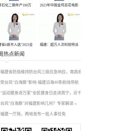
景石化二期年产100万
2023年中国金鸡百花电影
丙烷脱氢项目建成中交
节有福电影巡展31日启动
省6县市入选“2023全
福建：超万人次科技特派
周热点新闻
县域发展潜力百强县”
员一线开展服务
福建省防指维持防台风三级应急响应，南昌铁
受台风“白海豚”影响 福建沿海40条航线停航
路停运部分旅客列车→
“运动健身进万家”全民健身日走进周宁，近千
台风“白海豚”对福建影响几何？专家解读→
人徒步云端
福建一厅局、两地发布一批人事任免