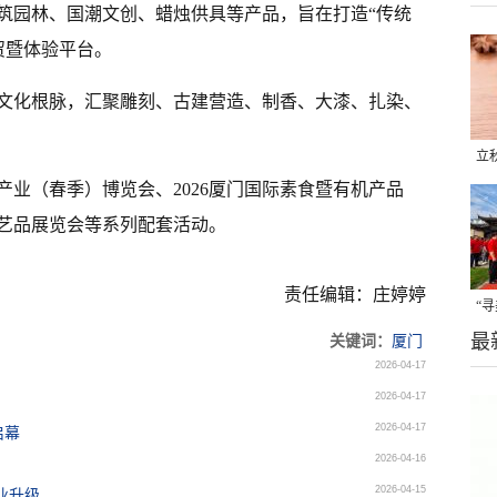
筑园林、国潮文创、蜡烛供具等产品，旨在打造“传统
商贸暨体验平台。
文化根脉，汇聚雕刻、古建营造、制香、大漆、扎染、
立
香产业（春季）博览会、2026厦门国际素食暨有机产品
晒
味
工艺品展览会等系列配套活动。
责任编辑：庄婷婷
“
最
题
关键词：
厦门
2026-04-17
2026-04-17
2026-04-17
启幕
2026-04-16
2026-04-15
业升级