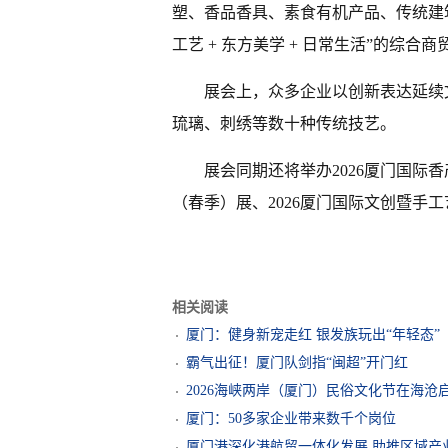
塑、香品香具、素食有机产品、传统建
工艺 + 东方美学 + 日常生活”的综合
展会上，众多企业以创新表达延续
琉璃、刺绣等数十种传统技艺。
展会同期还将举办2026厦门国际
（春季）展、2026厦门国际文创暨手
相关阅读
厦门：健身新宠走红 银发族玩出“年轻态”
霸气出征！厦门队剑指“闽超”开门红
2026海峡两岸（厦门）民俗文化节在海沧
厦门：50多家企业带来数千个岗位
厦门港深化港航贸一体化发展 助推区域产