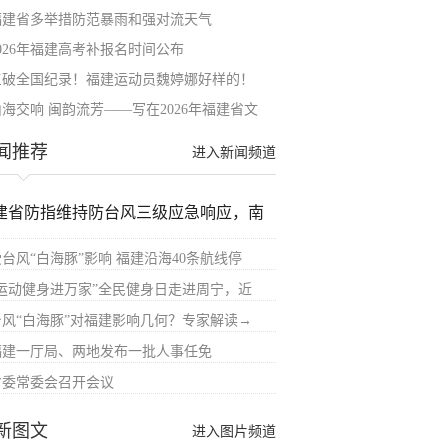
福建省多举措防范暴雨和强对流天气
2026年福建高考补报名时间公布
三破全国纪录！福建运动员魏婷娜好样的！
山海交响 闽韵流芳——写在2026年福建省文
闻推荐
进入新闻频道
建省防指维持防台风三级应急响应，南
受台风“白海豚”影响 福建沿海40条航线停
“运动健身进万家”全民健身日走进周宁，近
台风“白海豚”对福建影响几何？专家解读→
福建一厅局、两地发布一批人事任免
省委常委会召开会议
新图文
进入图片频道