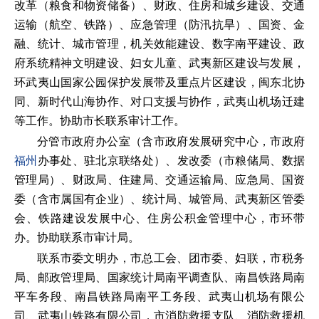
改革（粮食和物资储备）、财政、住房和城乡建设、交通
运输（航空、铁路）、应急管理（防汛抗旱）、国资、金
融、统计、城市管理，机关效能建设、数字南平建设、政
府系统精神文明建设、妇女儿童、武夷新区建设与发展，
环武夷山国家公园保护发展带及重点片区建设，闽东北协
同、新时代山海协作、对口支援与协作，武夷山机场迁建
等工作。协助市长联系审计工作。
分管市政府办公室（含市政府发展研究中心，市政府
福州
办事处、驻北京联络处）、发改委（市粮储局、数据
管理局）、财政局、住建局、交通运输局、应急局、国资
委（含市属国有企业）、统计局、城管局、武夷新区管委
会、铁路建设发展中心、住房公积金管理中心，市环带
办。协助联系市审计局。
联系市委文明办，市总工会、团市委、妇联，市税务
局、邮政管理局、国家统计局南平调查队、南昌铁路局南
平车务段、南昌铁路局南平工务段、武夷山机场有限公
司、武夷山铁路有限公司，市消防救援支队、消防救援机