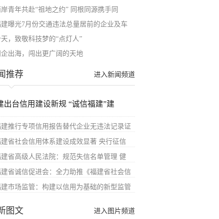
两岸青年共赴“祖地之约” 同根同源携手同
福建曝光7月份交通违法总量居前的企业及车
今天，致敬科技梦的“点灯人”
闽企出海，闯出更广阔的天地
闻推荐
进入新闻频道
建出台信用建设新规 “诚信福建”建
福建推行专项信用报告替代企业无违法记录证
福建省社会信用体系建设成效显著 央行征信
福建省高级人民法院：规范失信名单管理 健
福建省诚信促进会：全力助推《福建省社会信
福建市场监管：构建以信用为基础的新型监管
新图文
进入图片频道