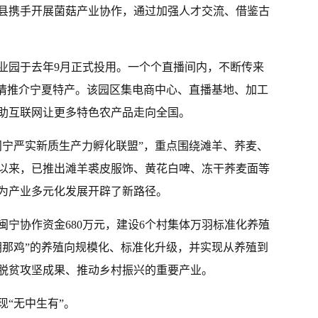
县携手开展菌菇产业协作，通过加强人才交流、借鉴古
业园于去年9月正式投用。一个个直播间内，不断传来
热情推介宁夏特产。该园区集电商中心、直播基地、加工
助互联网让更多特色农产品走向全国。
闽宁严实新质生产力孵化联盟”，重点围绕滩羊、荞麦、
以来，已推出滩羊裘皮服饰、黄花白啤、冻干荞麦面等
为产业多元化发展开辟了新路径。
宁协作资金680万元，建设6个村集体万羽标准化养殖
朝那鸡”的养殖向规模化、标准化升级，并实现从养殖到
脱贫攻坚成果、推动乡村振兴的重要产业。
“无中生有”。