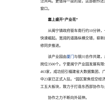
泛共鸣。更值得一提的是，这部剧作还
窗口。
塞上盛开“产业花”
从闽宁镇政府驱车南行约10分钟
快速崛起。宽阔的道路纵横交错，崭新
修同步推进。
该产业园由
厦门
与银川合作共建，总
岗位3500个。宁夏闽宁产业园发展有
463家，成功招引福建省大数据集团、
中23家已正式入驻。“园区聚焦低空
工五大板块，致力于打造东西部协作与
协作之力不断向外延伸。