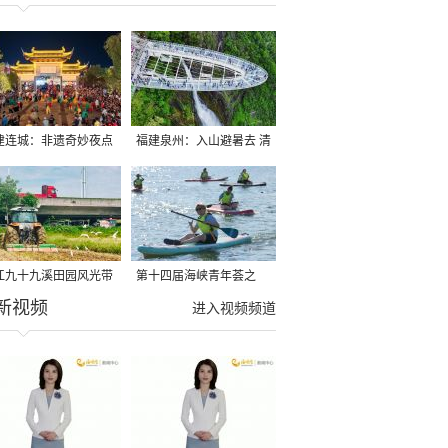
建连城：非遗奇妙夜点
福建泉州：入山避暑去 清
夏夜
凉好惬意
江九十九溪田园风光带
第十四届海峡青年荟之
新视频
亩早稻迎来成熟收割季
2026榕台青年大学生水上
进入视频频道
运动交流营