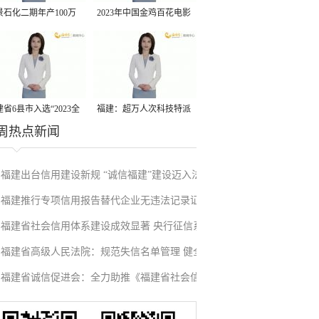
景石化二期年产100万
2023年中国金鸡百花电影
丙烷脱氢项目建成中交
节有福电影巡展31日启动
省6县市入选“2023全
福建：超万人次科技特派
周热点新闻
县域发展潜力百强县”
员一线开展服务
福建出台信用建设新规 “诚信福建”建设迈入法
福建推行专项信用报告替代企业无违法记录证
治化新阶段
福建省社会信用体系建设成效显著 央行征信系
明改革成效显著
福建省高级人民法院：规范失信名单管理 健全
统赋能实体经济
福建省诚信促进会：全力助推《福建省社会信
信用修复机制
用条例》落地见效