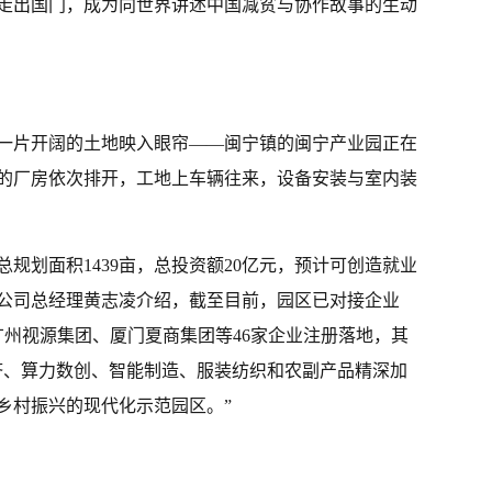
走出国门，成为向世界讲述中国减贫与协作故事的生动
，一片开阔的土地映入眼帘——闽宁镇的闽宁产业园正在
的厂房依次排开，工地上车辆往来，设备安装与室内装
规划面积1439亩，总投资额20亿元，预计可创造就业
限公司总经理黄志凌介绍，截至目前，园区已对接企业
广州视源集团、厦门夏商集团等46家企业注册落地，其
经济、算力数创、智能制造、服装纺织和农副产品精深加
乡村振兴的现代化示范园区。”