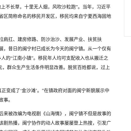
地上不长草，十里无人烟，风吹沙粒跑”。当年，习近平
省区简称命名的移民开发区，移民均来自宁夏西海固地
拉肩扛、建房修路、防沙治沙、发展产业、扶贫扶
发展，昔日的闽宁村已成长为今天的闽宁镇。从一个仅有
万多人的“江南小镇”。移民年人均可支配收入也从搬迁之
.9万元，群众生产生活条件明显改善。脱贫百姓都说，过上
’真正变成了‘金沙滩’。”在镇政府对面的闽宁新貌展示中
故事。
后来被改编为电视剧《山海情》，闽宁镇不但是故事的
该剧热播，闽宁协作的动人故事屡屡登上热搜，引发广