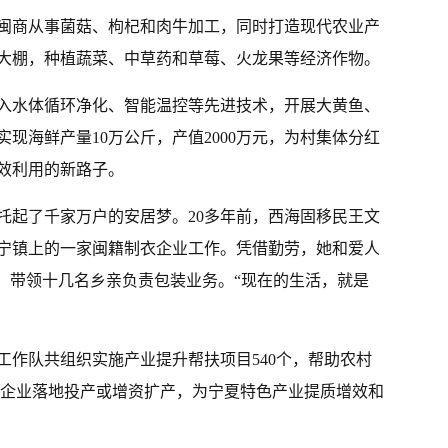
闽商从事菌菇、枸杞和肉牛加工，同时打造现代农业产
座大棚，种植蔬菜、中草药和草莓、火龙果等经济作物。
入水体循环净化、智能温控等先进技术，开展大黄鱼、
实现海鲜产量10万公斤，产值2000万元，为村集体分红
高效利用的新路子。
托起了千家万户的安居梦。20多年前，西海固移民王文
宁镇上的一家闽籍制衣企业工作。凭借勤劳，她和爱人
”，带领十几名乡亲负责包装业务。“现在的生活，就是
工作队共组织实施产业提升帮扶项目540个，帮助农村
31家企业落地投产或增资扩产，为宁夏特色产业提质增效和