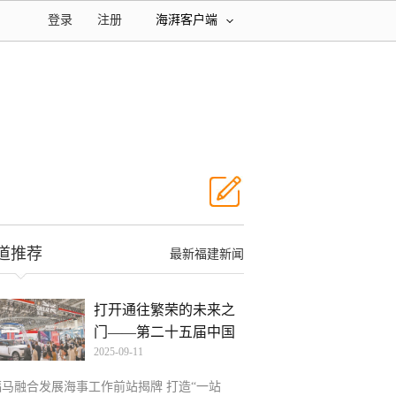
登录
注册
海湃客户端
道推荐
最新福建新闻
打开通往繁荣的未来之
门——第二十五届中国
2025-09-11
国
福马融合发展海事工作前站揭牌 打造“一站