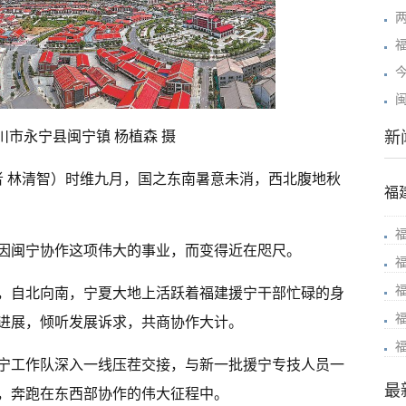
川市永宁县闽宁镇 杨植森 摄
新
者 林清智）时维九月，国之东南暑意未消，西北腹地秋
福
因闽宁协作这项伟大的事业，而变得近在咫尺。
，自北向南，宁夏大地上活跃着福建援宁干部忙碌的身
进展，倾听发展诉求，共商协作大计。
宁工作队深入一线压茬交接，与新一批援宁专技人员一
最
，奔跑在东西部协作的伟大征程中。