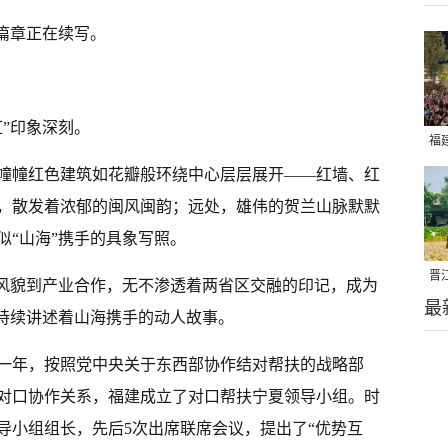
篇章正在续写。
”印象深刻。
福
亮
幢幢红色建筑如花瓣般环绕中心层层展开——红墙、红
，散发着浓郁的闽风闽韵；远处，雄伟的贺兰山脉默默
似“山海”携手的具象写照。
晋
巷风貌到产业合作，无不渗透着两省区交融的印记，成为
最
千
，持续讲述着山海携手的动人故事。
那一年，按照党中央关于东西部协作结对帮扶的战略部
对口协作关系，福建成立了对口帮扶宁夏领导小组。时
导小组组长，先后5次出席联席会议，提出了“优势互