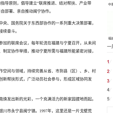
的指导原则，倡导建立“联席推进、结对帮扶、产业带
中
亲自部署、亲自推动闽宁协作。
吨
党中央、国务院关于东西部协作的一系列重大决策部署，
接续奋斗。
福建
导参加的联席会议，每年轮流在福建与宁夏召开，从未间
一
国
、制定协作举措，推动宁夏所需与福建所能紧密对接，
协作空间与领域，持续完善从省、市到县（区）、乡、村
创新帮扶形式，广泛动员社会参与，形成区域协同发
南焕发出新的光彩，一个充满活力的新家园拔地而起。
川市永宁县闽宁镇。1997年，这里还是一片戈壁荒