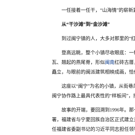
一任接着一任干，“山海情”的崭新
从“干沙滩”到“金沙滩”
到过闽宁镇的人，大多对那里的“红
登高远眺，整个小镇尽收眼底：一
瓦、翘起的燕尾脊，形似
闽南
红砖古厝
矗立，与眼前的闽派建筑相映成画，恰
这座以“闽宁”为名的小镇，从街
闽宁协作路上最具代表性的“样板间”
故事的开端，要回溯到1996年。
署，福建省与宁夏回族自治区正式建立
任福建省委副书记的习近平同志担任领