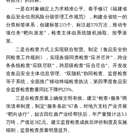
有效性）的目标。
一是在对象确定上力求精准公平。着手修订《福建省
食品安全信用风险分级管理工作规范》，构建全省统一的
分类标签体系，创建标签215个、标注超570万次，推动专
项任务“靶向派发”，检查主体由系统随机抽取、按季派
发。
二是在检查方式上实现联合智慧。制定《食品安全协
同检查工作规则》，实现各级同类检查“应并尽并”，跨业
务条线检查“应联尽联”，跨层级检查“应合尽合”。开发改
造食品安全主体信息管理、“双随机”协同检查、监督检查
等子系统，全面推广移动终端检查执法，第四季度食品安
全监督检查数量同比下降约25%。
三是在检查质量上确保文明有效。建立“检查+服务”两
张清单制度，制定“服务条款”67条，对地方支柱产业开展
“靶向诊疗”，如古田红曲产业经帮扶后，年产量预计达3.1
万吨，产值近3亿元。建立监督检查成效后评价制度及实施
细则，监督检查质量明显提升。