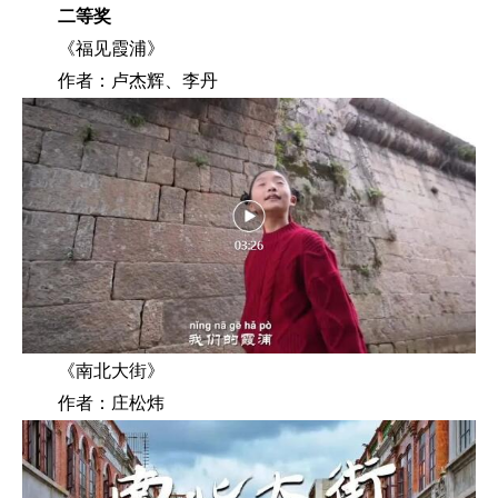
二等奖
《福见霞浦》
作者：卢杰辉、李丹
《南北大街》
作者：庄松炜