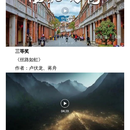
三等奖
《丝路如虹》
作者：卢伏龙、蒋舟