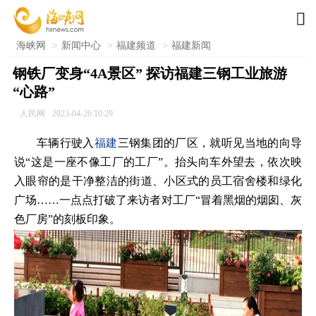

海峡网
>
新闻中心
>
福建频道
>
福建新闻
钢铁厂变身“4A景区” 探访福建三钢工业旅游
“心路”
人民网
2023-04-26 10:29
车辆行驶入
福建
三钢集团的厂区，就听见当地的向导
说“这是一座不像工厂的工厂”。抬头向车外望去，依次映
入眼帘的是干净整洁的街道、小区式的员工宿舍楼和绿化
广场……一点点打破了来访者对工厂“冒着黑烟的烟囱、灰
色厂房”的刻板印象。