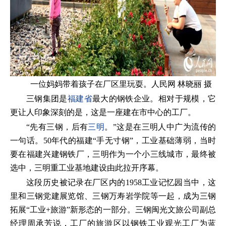
一位妈妈带着孩子在厂区里玩耍。人民网 林晓丽 摄
三钢集团是
福建省
最大的钢铁企业。相对于规模，它
更让人印象深刻的是，这是一座建在市中心的工厂。
“先有三钢，后有
三明
。”这是在三明人中广为流传的
一句话。50年代的福建“手无寸钢”，工业基础薄弱，当时
要在福建兴建钢铁厂，三明作为一个小三线城市，最终被
选中，三明重工业基地建设由此拉开序幕。
这段历史被记录在厂区内的1958工业记忆园当中，这
里和三钢党建展览馆、三钢万寿岩学院等一起，成为三钢
拓展“工业+旅游”新形态的一部分。三钢闽光文旅公司副总
经理周承芳说，工厂的旅游区以钢铁工业观光工厂为蓝