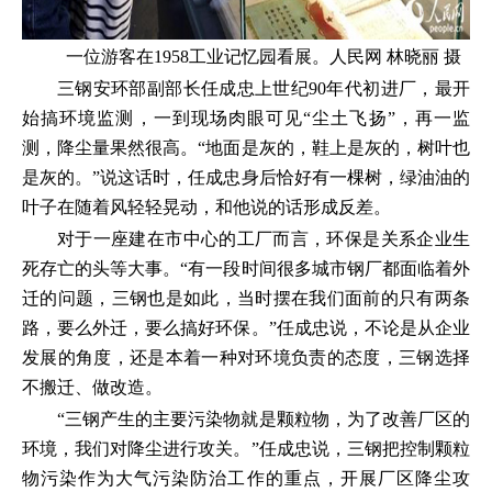
一位游客在1958工业记忆园看展。人民网 林晓丽 摄
三钢安环部副部长任成忠上世纪90年代初进厂，最开
始搞环境监测，一到现场肉眼可见“尘土飞扬”，再一监
测，降尘量果然很高。“地面是灰的，鞋上是灰的，树叶也
是灰的。”说这话时，任成忠身后恰好有一棵树，绿油油的
叶子在随着风轻轻晃动，和他说的话形成反差。
对于一座建在市中心的工厂而言，环保是关系企业生
死存亡的头等大事。“有一段时间很多城市钢厂都面临着外
迁的问题，三钢也是如此，当时摆在我们面前的只有两条
路，要么外迁，要么搞好环保。”任成忠说，不论是从企业
发展的角度，还是本着一种对环境负责的态度，三钢选择
不搬迁、做改造。
“三钢产生的主要污染物就是颗粒物，为了改善厂区的
环境，我们对降尘进行攻关。”任成忠说，三钢把控制颗粒
物污染作为大气污染防治工作的重点，开展厂区降尘攻