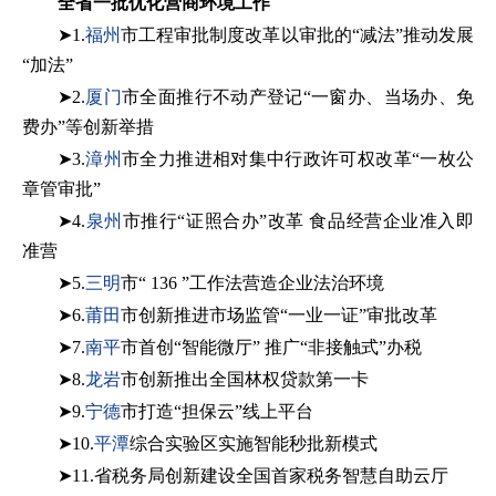
全省一批优化营商环境工作
➤1.
福州
市工程审批制度改革以审批的“减法”推动发展
“加法”
➤2.
厦门
市全面推行不动产登记“一窗办、当场办、免
费办”等创新举措
➤3.
漳州
市全力推进相对集中行政许可权改革“一枚公
章管审批”
➤4.
泉州
市推行“证照合办”改革 食品经营企业准入即
准营
➤5.
三明
市“ 136 ”工作法营造企业法治环境
➤6.
莆田
市创新推进市场监管“一业一证”审批改革
➤7.
南平
市首创“智能微厅” 推广“非接触式”办税
➤8.
龙岩
市创新推出全国林权贷款第一卡
➤9.
宁德
市打造“担保云”线上平台
➤10.
平潭
综合实验区实施智能秒批新模式
➤11.省税务局创新建设全国首家税务智慧自助云厅