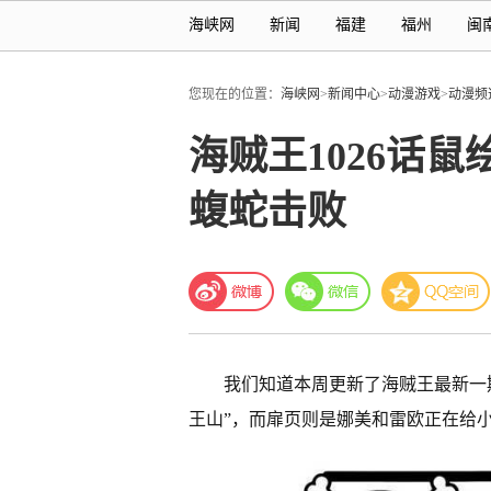
海峡网
新闻
福建
福州
闽
您现在的位置：
海峡网
>
新闻中心
>
动漫游戏
>
动漫频
海贼王1026话
蝮蛇击败
我们知道本周更新了海贼王最新一期
王山”，而扉页则是娜美和雷欧正在给