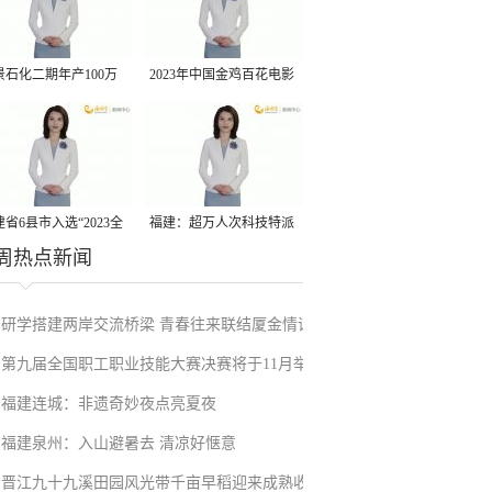
景石化二期年产100万
2023年中国金鸡百花电影
丙烷脱氢项目建成中交
节有福电影巡展31日启动
省6县市入选“2023全
福建：超万人次科技特派
周热点新闻
县域发展潜力百强县”
员一线开展服务
研学搭建两岸交流桥梁 青春往来联结厦金情谊
第九届全国职工职业技能大赛决赛将于11月举
福建连城：非遗奇妙夜点亮夏夜
行
福建泉州：入山避暑去 清凉好惬意
晋江九十九溪田园风光带千亩早稻迎来成熟收