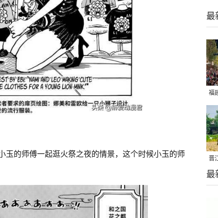
最
福
亮
小玉的师傅一起逛火祭之夜的情景，这个时候小玉的师
晋
最
千