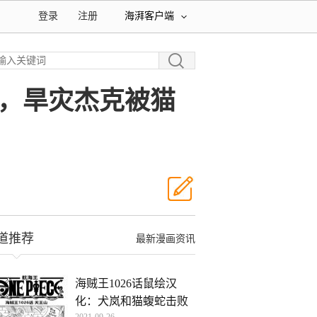
登录
注册
海湃客户端
力，旱灾杰克被猫
道推荐
最新漫画资讯
海贼王1026话鼠绘汉
化：犬岚和猫蝮蛇击败