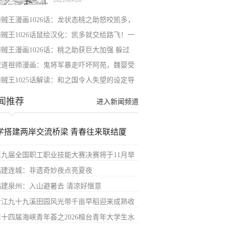
2021-09-26
对手
海贼王漫画1026话：龙状态桃之助怒咬凯多，
海贼王1026话鼠绘汉化：凯多就交给路飞！一
海贼王漫画1026话：桃之助获巨大加强 躲过
魔道祖师漫画：鬼将军暴走吓坏阿苑，魏婴受
海贼王1025话解读：和之国令人失望的设定导
闻推荐
进入新闻频道
学搭建两岸交流桥梁 青春往来联结厦
第九届全国职工职业技能大赛决赛将于11月举
福建连城：非遗奇妙夜点亮夏夜
福建泉州：入山避暑去 清凉好惬意
晋江九十九溪田园风光带千亩早稻迎来成熟收
第十四届海峡青年荟之2026榕台青年大学生水