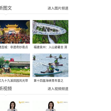
新图文
进入图片频道
建连城：非遗奇妙夜点
福建泉州：入山避暑去 清
夏夜
凉好惬意
江九十九溪田园风光带
第十四届海峡青年荟之
新视频
亩早稻迎来成熟收割季
2026榕台青年大学生水上
进入视频频道
运动交流营