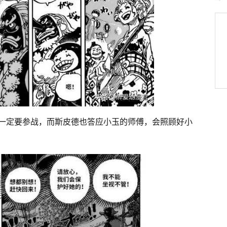
一定要参战，而斯皮德也答应小玉的师傅，会照顾好小