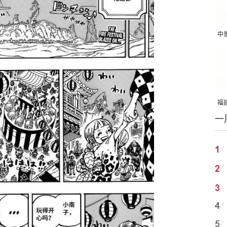
中
吨
福建
一
国