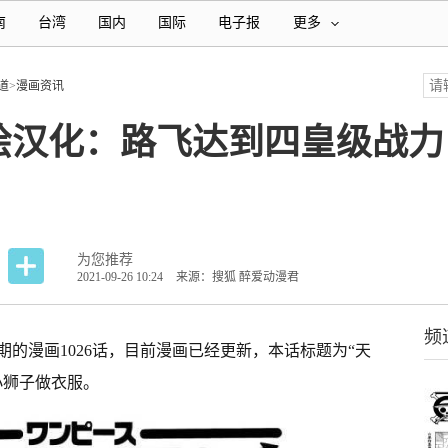
南
台湾
国内
国际
电子报
更多
道
>
漫画资讯
鼠绘汉化：路飞达到四皇级战
为您推荐
2021-09-26 10:24
来源：搜狐 醉爱动漫君
频
的漫画1026话，目前漫画已经更新，本话标题为“天
小狮子做衣服。