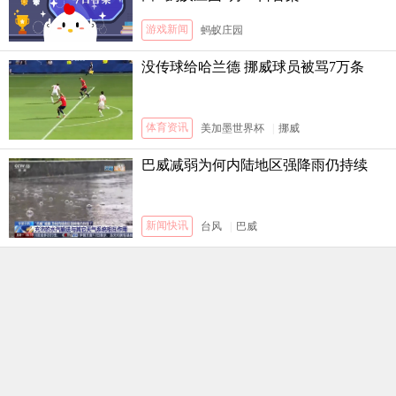
游戏新闻
蚂蚁庄园
没传球给哈兰德 挪威球员被骂7万条
体育资讯
美加墨世界杯
|
挪威
巴威减弱为何内陆地区强降雨仍持续
新闻快讯
台风
|
巴威