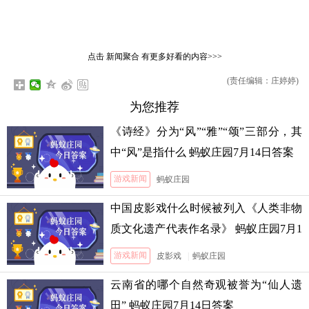
点击
新闻聚合
有更多好看的内容>>>
(责任编辑：庄婷婷)
为您推荐
《诗经》分为“风”“雅”“颂”三部分，其
中“风”是指什么 蚂蚁庄园7月14日答案
游戏新闻
蚂蚁庄园
中国皮影戏什么时候被列入《人类非物
质文化遗产代表作名录》 蚂蚁庄园7月1
3日答案
游戏新闻
皮影戏
|
蚂蚁庄园
云南省的哪个自然奇观被誉为“仙人遗
田” 蚂蚁庄园7月14日答案