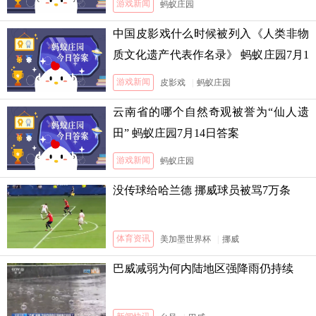
游戏新闻
蚂蚁庄园
中国皮影戏什么时候被列入《人类非物
质文化遗产代表作名录》 蚂蚁庄园7月1
3日答案
游戏新闻
皮影戏
|
蚂蚁庄园
云南省的哪个自然奇观被誉为“仙人遗
田” 蚂蚁庄园7月14日答案
游戏新闻
蚂蚁庄园
没传球给哈兰德 挪威球员被骂7万条
体育资讯
美加墨世界杯
|
挪威
巴威减弱为何内陆地区强降雨仍持续