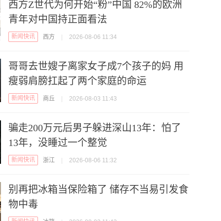
西方Z世代为何开始“粉”中国 82%的欧洲
青年对中国持正面看法
新闻快讯
西方
|
2026-08-06 11:34
哥哥去世嫂子离家女子成7个孩子的妈 用
瘦弱肩膀扛起了两个家庭的命运
新闻快讯
商丘
|
2026-08-03 11:43
骗走200万元后男子躲进深山13年：怕了
13年，没睡过一个整觉
新闻快讯
浙江
|
2026-08-06 11:32
别再把冰箱当保险箱了 储存不当易引发食
物中毒