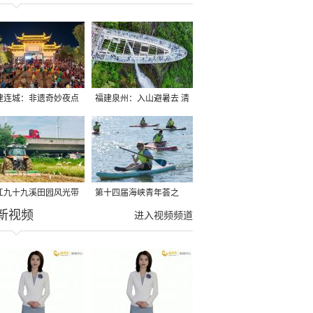
建连城：非遗奇妙夜点
福建泉州：入山避暑去 清
夏夜
凉好惬意
江九十九溪田园风光带
第十四届海峡青年荟之
新视频
亩早稻迎来成熟收割季
2026榕台青年大学生水上
进入视频频道
运动交流营