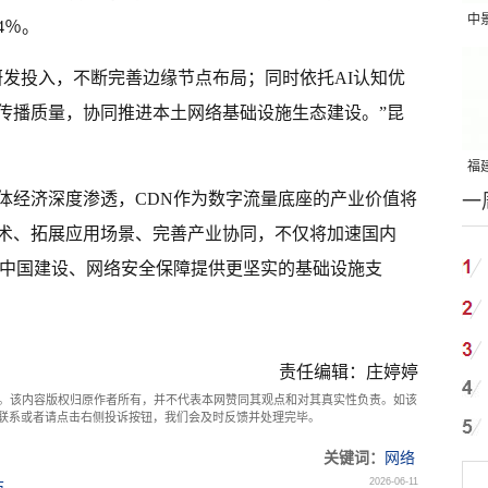
中
4％。
吨
研发投入，不断完善边缘节点布局；同时依托AI认知优
传播质量，协同推进本土网络基础设施生态建设。”昆
福建
体经济深度渗透，CDN作为数字流量底座的产业价值将
一
国
术、拓展应用场景、完善产业协同，不仅将加速国内
字中国建设、网络安全保障提供更坚实的基础设施支
责任编辑：庄婷婷
。该内容版权归原作者所有，并不代表本网赞同其观点和对其真实性负责。如该
com联系或者请点击右侧投诉按钮，我们会及时反馈并处理完毕。
关键词：
网络
2026-06-11
布