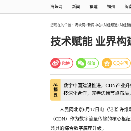
海峡网
新闻
福建
福州
闽
您现在的位置：
海峡网
>
新闻中心
>
财经频道
>
财经新
技术赋能 业界构
AI
数字中国建设推进，CDN产业
摘
技深化合作，完善边缘节点布局
要
人民网北京6月17日电（记者 许
（CDN）作为数字流量传输的核心枢
兼具的综合数字底座升级。