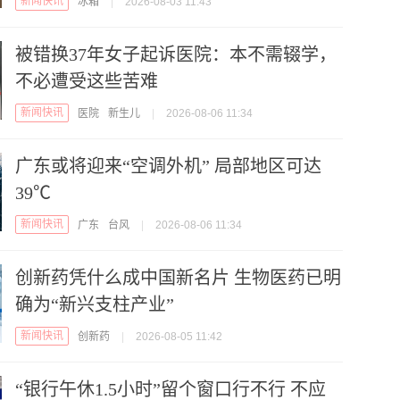
新闻快讯
冰箱
|
2026-08-03 11:43
被错换37年女子起诉医院：本不需辍学，
不必遭受这些苦难
新闻快讯
医院
新生儿
|
2026-08-06 11:34
广东或将迎来“空调外机” 局部地区可达
39℃
新闻快讯
广东
台风
|
2026-08-06 11:34
创新药凭什么成中国新名片 生物医药已明
确为“新兴支柱产业”
新闻快讯
创新药
|
2026-08-05 11:42
“银行午休1.5小时”留个窗口行不行 不应