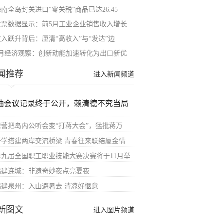
南全岛封关进口“零关税”商品已达26.45
发票数据显示：前5月工业企业销售收入增长
收入跃升背后：厘清“高收入”与“发达”边
5月经济观察：创新动能加速转化为出口新优
闻推荐
进入新闻频道
油会议记录终于公开，赖清德不究当局
绿营把岛内公听会变“打蒋大会”，猛批蒋万
研学搭建两岸交流桥梁 青春往来联结厦金情
第九届全国职工职业技能大赛决赛将于11月举
福建连城：非遗奇妙夜点亮夏夜
福建泉州：入山避暑去 清凉好惬意
新图文
进入图片频道