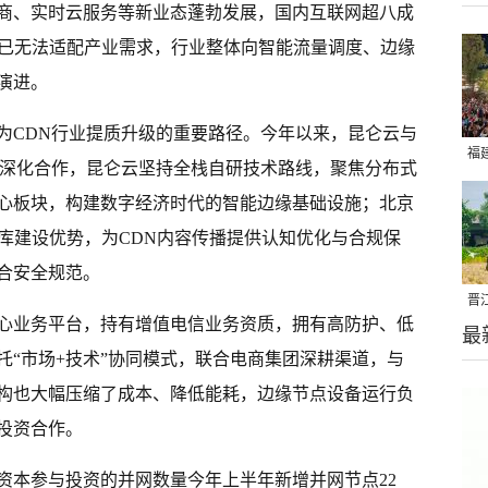
商、实时云服务等新业态蓬勃发展，国内互联网超八成
N已无法适配产业需求，行业整体向智能流量调度、边缘
演进。
为CDN行业提质升级的重要路径。今年以来，昆仑云与
福
心深化合作，昆仑云坚持全栈自研技术路线，聚焦分布式
亮
心板块，构建数字经济时代的智能边缘基础设施；北京
库建设优势，为CDN内容传播提供认知优化与合规保
合安全规范。
晋
心业务平台，持有增值电信业务资质，拥有高防护、低
最
千
托“市场+技术”协同模式，联合电商集团深耕渠道，与
构也大幅压缩了成本、降低能耗，边缘节点设备运行负
投资合作。
资本参与投资的并网数量今年上半年新增并网节点22