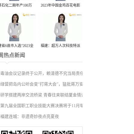
景石化二期年产100万
2023年中国金鸡百花电影
丙烷脱氢项目建成中交
节有福电影巡展31日启动
省6县市入选“2023全
福建：超万人次科技特派
周热点新闻
县域发展潜力百强县”
员一线开展服务
毒油会议记录终于公开，赖清德不究当局责任
绿营把岛内公听会变“打蒋大会”，猛批蒋万安
反甩锅卢秀燕，蓝营点名责任官员要求撤职下
研学搭建两岸交流桥梁 青春往来联结厦金情谊
废除监察机构主张，遭蓝营搬出蔡英文、赖清
台
第九届全国职工职业技能大赛决赛将于11月举
德过往言论打脸
福建连城：非遗奇妙夜点亮夏夜
行