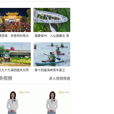
建连城：非遗奇妙夜点
福建泉州：入山避暑去 清
夏夜
凉好惬意
江九十九溪田园风光带
第十四届海峡青年荟之
新视频
亩早稻迎来成熟收割季
2026榕台青年大学生水上
进入视频频道
运动交流营