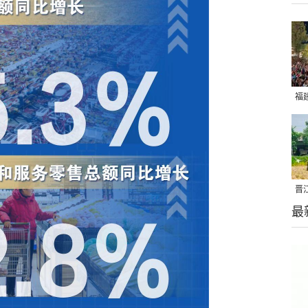
福
亮
晋
最
千