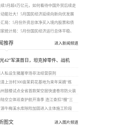
连续3月超4万亿元，如何看待中国外贸后续走
新动能壮大！5月国民经济延续向新向优发展
外汇局：5月份外资总体净买入境内股票和债
国家统计局：5月份国民经济运行总体平稳、
闻推荐
进入新闻频道
汉光42”军演首日，坦克掉零件、战机
两人私设生猪屠宰场非法经营获刑
闽清上汾村300亩茉莉花基地为来年采摘“练
福州鼓楼试点全省首款架空层快速卷帘防火装
海陆空立体巡查护航开渔季 连江查扣7艘“三
罗源牛梅溪水库除险加固进入主体施工阶段
新图文
进入图片频道