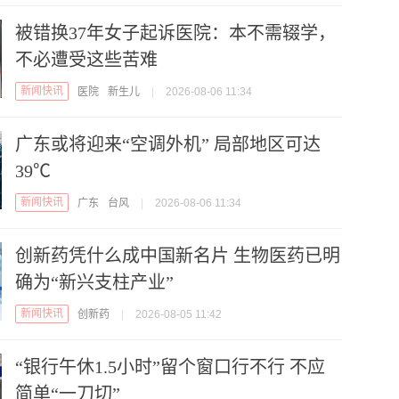
被错换37年女子起诉医院：本不需辍学，
不必遭受这些苦难
新闻快讯
医院
新生儿
|
2026-08-06 11:34
广东或将迎来“空调外机” 局部地区可达
39℃
新闻快讯
广东
台风
|
2026-08-06 11:34
创新药凭什么成中国新名片 生物医药已明
确为“新兴支柱产业”
新闻快讯
创新药
|
2026-08-05 11:42
“银行午休1.5小时”留个窗口行不行 不应
简单“一刀切”