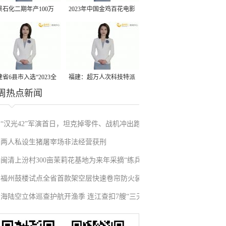
景石化二期年产100万
2023年中国金鸡百花电影
丙烷脱氢项目建成中交
节有福电影巡展31日启动
省6县市入选“2023全
福建：超万人次科技特派
周热点新闻
县域发展潜力百强县”
员一线开展服务
“汉光42”军演首日，坦克掉零件、战机冲出跑
两人私设生猪屠宰场非法经营获刑
道、赖清德逃跑……螺丝都拧不紧，台军能打
闽清上汾村300亩茉莉花基地为来年采摘“练兵”
“持久战”？
福州鼓楼试点全省首款架空层快速卷帘防火装
海陆空立体巡查护航开渔季 连江查扣7艘“三无”
置
船舶