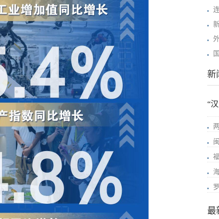
新
“
最