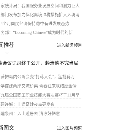
国家统计局：我国服务业发展空间和潜力巨大
六部门发布加力优化离境退税措施扩大入境消
前4个月国民经济保持稳中有进发展态势
务部：“Becoming Chinese”成为时代的新
闻推荐
进入新闻频道
油会议记录终于公开，赖清德不究当局
绿营把岛内公听会变“打蒋大会”，猛批蒋万
研学搭建两岸交流桥梁 青春往来联结厦金情
第九届全国职工职业技能大赛决赛将于11月举
福建连城：非遗奇妙夜点亮夏夜
福建泉州：入山避暑去 清凉好惬意
新图文
进入图片频道