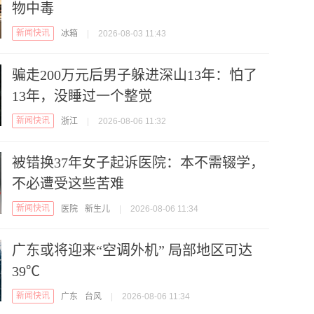
物中毒
新闻快讯
冰箱
|
2026-08-03 11:43
骗走200万元后男子躲进深山13年：怕了
13年，没睡过一个整觉
新闻快讯
浙江
|
2026-08-06 11:32
被错换37年女子起诉医院：本不需辍学，
不必遭受这些苦难
新闻快讯
医院
新生儿
|
2026-08-06 11:34
广东或将迎来“空调外机” 局部地区可达
39℃
新闻快讯
广东
台风
|
2026-08-06 11:34