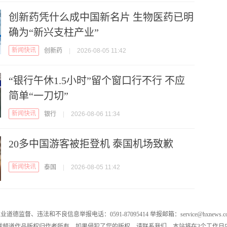
创新药凭什么成中国新名片 生物医药已明
确为“新兴支柱产业”
新闻快讯
创新药
|
2026-08-05 11:42
“银行午休1.5小时”留个窗口行不行 不应
简单“一刀切”
新闻快讯
银行
|
2026-08-06 11:34
20多中国游客被拒登机 泰国机场致歉
新闻快讯
泰国
|
2026-08-05 11:42
业道德监督、违法和不良信息举报电话：0591-87095414 举报邮箱：service@hxnews.c
戏频道作品版权归作者所有，如果侵犯了您的版权，请联系我们，本站将在3个工作日