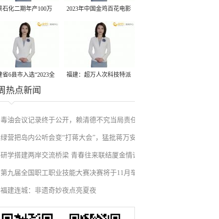
景石化二期年产100万
2023年中国金鸡百花电影
丙烷脱氢项目建成中交
节有福电影巡展31日启动
省6县市入选“2023全
福建：超万人次科技特派
周热点新闻
县域发展潜力百强县”
员一线开展服务
毒油会议记录终于公开，赖清德不究当局责任
绿营把岛内公听会变“打蒋大会”，猛批蒋万安
反甩锅卢秀燕，蓝营点名责任官员要求撤职下
研学搭建两岸交流桥梁 青春往来联结厦金情谊
废除监察机构主张，遭蓝营搬出蔡英文、赖清
台
第九届全国职工职业技能大赛决赛将于11月举
德过往言论打脸
福建连城：非遗奇妙夜点亮夏夜
行