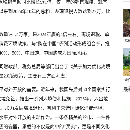
离境退税销售额同比增长近1倍，仅一年的销售规模，就基
以来到2024年10年的总和；办理退税人数达到27万，比
量达1.4万家，是2024年底的4倍左右。离境退税、单
福
消费环境政策，与“购在中国”系列活动形成组合拳，推
亮
0%、50%，中国游、中国购成为国际风尚。
同财政部、税务总局等部门出台了《关于加力优化离境
2.0版政策，主要有三方面考虑：
晋
最
千
平对外开放的需要。近年来，我国先后对50个国家实行
过境免签，推出一系列入境便利措施，2025年，入出境
6.4%。加力发展离境退税，有利于营造国际化消费环境，
水平对外开放的主动作为。一条条精美的丝巾、一件件
透的瓷器，承载的不仅是简单的“买卖”，更是不同文化