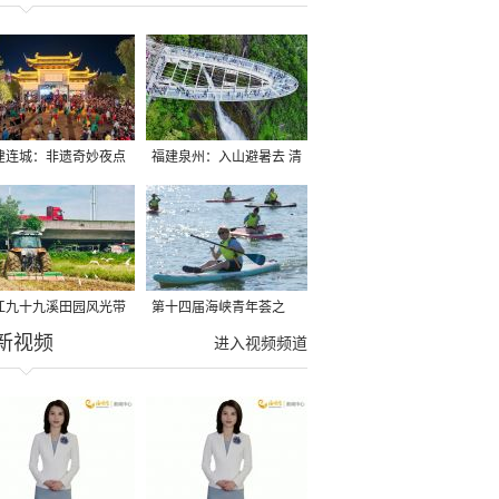
建连城：非遗奇妙夜点
福建泉州：入山避暑去 清
夏夜
凉好惬意
江九十九溪田园风光带
第十四届海峡青年荟之
新视频
亩早稻迎来成熟收割季
2026榕台青年大学生水上
进入视频频道
运动交流营