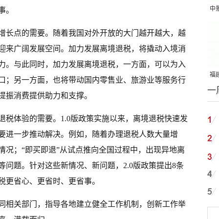
中
事。
吨
增长点的需要。随着我国对外开放的大门越开越大，越
迎来广阔发展空间。加力发展离境退税，将撬动入境消
力。与此同时，加力发展离境退税，一方面，可以为入
福建
口；另一方面，也将带动国内零售业、旅游业等服务行
一
国
提振消费提供助力和支撑。
退税体验的需要。1.0版政策实施以来，离境退税快速发
要进一步推动解决。例如，随着办理退税人数大量增
情况；“即买即退”从试点推向全国过程中，出现异地离
问题。针对这些新情况、新问题，2.0版政策提出8条
税更省心、更省时、更省事。
同相关部门，指导各地建立健全工作机制，创新工作举