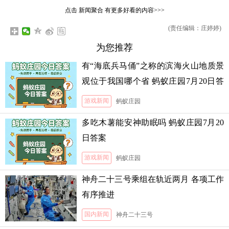
点击
新闻聚合
有更多好看的内容>>>
(责任编辑：庄婷婷)
为您推荐
有“海底兵马俑”之称的滨海火山地质景
观位于我国哪个省 蚂蚁庄园7月20日答
案
游戏新闻
蚂蚁庄园
多吃木薯能安神助眠吗 蚂蚁庄园7月20
日答案
游戏新闻
蚂蚁庄园
神舟二十三号乘组在轨近两月 各项工作
有序推进
国内新闻
神舟二十三号