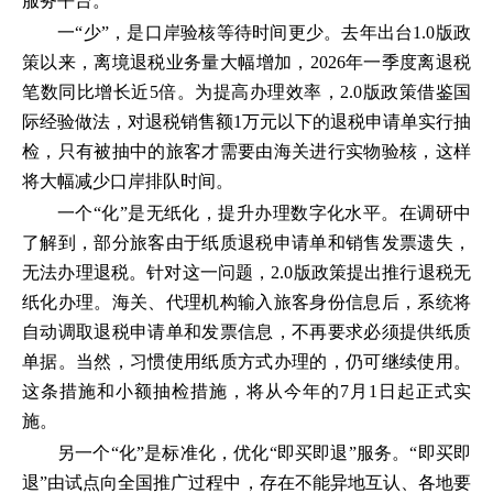
服务平台。
一“少”，是口岸验核等待时间更少。去年出台1.0版政
策以来，离境退税业务量大幅增加，2026年一季度离退税
笔数同比增长近5倍。为提高办理效率，2.0版政策借鉴国
际经验做法，对退税销售额1万元以下的退税申请单实行抽
检，只有被抽中的旅客才需要由海关进行实物验核，这样
将大幅减少口岸排队时间。
一个“化”是无纸化，提升办理数字化水平。在调研中
了解到，部分旅客由于纸质退税申请单和销售发票遗失，
无法办理退税。针对这一问题，2.0版政策提出推行退税无
纸化办理。海关、代理机构输入旅客身份信息后，系统将
自动调取退税申请单和发票信息，不再要求必须提供纸质
单据。当然，习惯使用纸质方式办理的，仍可继续使用。
这条措施和小额抽检措施，将从今年的7月1日起正式实
施。
另一个“化”是标准化，优化“即买即退”服务。“即买即
退”由试点向全国推广过程中，存在不能异地互认、各地要