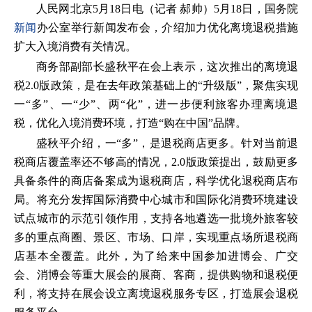
人民网北京5月18日电（记者 郝帅）5月18日，国务院
新闻
办公室举行新闻发布会，介绍加力优化离境退税措施
扩大入境消费有关情况。
商务部副部长盛秋平在会上表示，这次推出的离境退
税2.0版政策，是在去年政策基础上的“升级版”，聚焦实现
一“多”、一“少”、两“化”，进一步便利旅客办理离境退
税，优化入境消费环境，打造“购在中国”品牌。
盛秋平介绍，一“多”，是退税商店更多。针对当前退
税商店覆盖率还不够高的情况，2.0版政策提出，鼓励更多
具备条件的商店备案成为退税商店，科学优化退税商店布
局。将充分发挥国际消费中心城市和国际化消费环境建设
试点城市的示范引领作用，支持各地遴选一批境外旅客较
多的重点商圈、景区、市场、口岸，实现重点场所退税商
店基本全覆盖。此外，为了给来中国参加进博会、广交
会、消博会等重大展会的展商、客商，提供购物和退税便
利，将支持在展会设立离境退税服务专区，打造展会退税