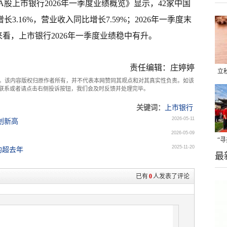
A股上市银行2026年一季度业绩概览》显示，42家中国
3.16%，营业收入同比增长7.59%；2026年一季度末
体来看，上市银行2026年一季度业绩稳中有升。
责任编辑：庄婷婷
立
。该内容版权归原作者所有，并不代表本网赞同其观点和对其真实性负责。如该
晒
com联系或者请点击右侧投诉按钮，我们会及时反馈并处理完毕。
味
关键词：
上市银行
2026-05-11
创新高
2026-05-09
“
2025-11-20
均超去年
最
题
已有
0
人发表了评论