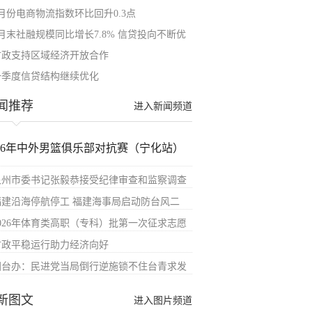
4月份电商物流指数环比回升0.3点
4月末社融规模同比增长7.8% 信贷投向不断优
财政支持区域经济开放合作
一季度信贷结构继续优化
闻推荐
进入新闻频道
026年中外男篮俱乐部对抗赛（宁化站）
泉州市委书记张毅恭接受纪律审查和监察调查
福建沿海停航停工 福建海事局启动防台风二
2026年体育类高职（专科）批第一次征求志愿
财政平稳运行助力经济向好
国台办：民进党当局倒行逆施锁不住台青求发
新图文
进入图片频道