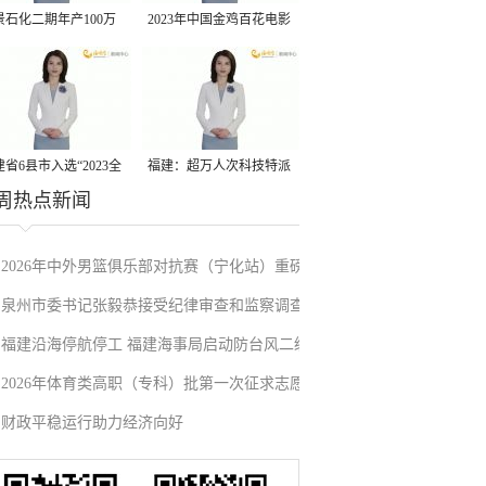
景石化二期年产100万
2023年中国金鸡百花电影
丙烷脱氢项目建成中交
节有福电影巡展31日启动
省6县市入选“2023全
福建：超万人次科技特派
周热点新闻
县域发展潜力百强县”
员一线开展服务
2026年中外男篮俱乐部对抗赛（宁化站）重磅
泉州市委书记张毅恭接受纪律审查和监察调查
来袭！抢票通道即将开启→
福建沿海停航停工 福建海事局启动防台风二级
2026年体育类高职（专科）批第一次征求志愿
应急响应
财政平稳运行助力经济向好
填报