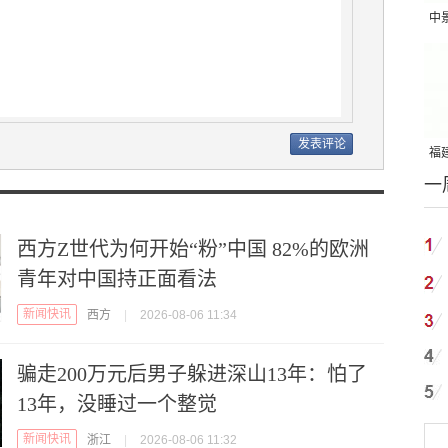
中
吨
福建
一
国
西方Z世代为何开始“粉”中国 82%的欧洲
青年对中国持正面看法
新闻快讯
西方
|
2026-08-06 11:34
骗走200万元后男子躲进深山13年：怕了
13年，没睡过一个整觉
新闻快讯
浙江
|
2026-08-06 11:32