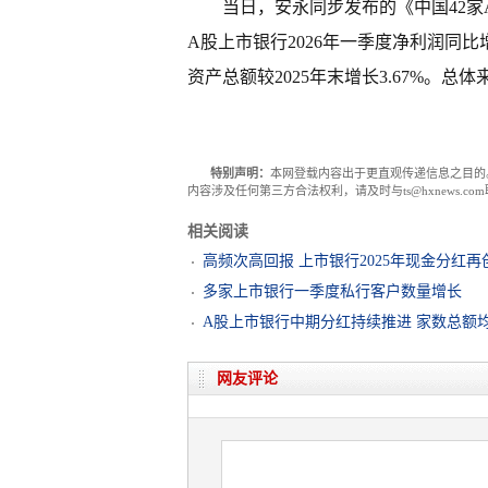
当日，安永同步发布的《中国42家
A股上市银行2026年一季度净利润同比增长
资产总额较2025年末增长3.67%。总
特别声明：
本网登载内容出于更直观传递信息之目的
内容涉及任何第三方合法权利，请及时与ts@hxnews.
相关阅读
高频次高回报 上市银行2025年现金分红再
多家上市银行一季度私行客户数量增长
A股上市银行中期分红持续推进 家数总额
网友评论