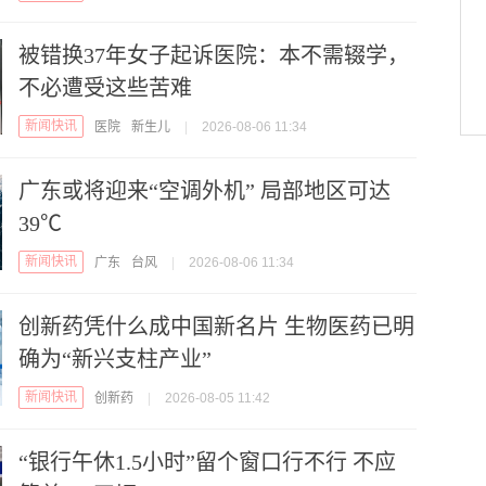
被错换37年女子起诉医院：本不需辍学，
不必遭受这些苦难
新闻快讯
医院
新生儿
|
2026-08-06 11:34
广东或将迎来“空调外机” 局部地区可达
39℃
新闻快讯
广东
台风
|
2026-08-06 11:34
创新药凭什么成中国新名片 生物医药已明
确为“新兴支柱产业”
新闻快讯
创新药
|
2026-08-05 11:42
“银行午休1.5小时”留个窗口行不行 不应