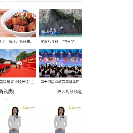
秋了！啃秋、贴秋膘、
罗源八井村：“抱石”而上
秋，福建人这样过才够
→
寻美福建 薪火映长征”主
第十四届海峡青年荟集中
新视频
活动在龙岩长汀启动
阶段活动在福州举行
进入视频频道