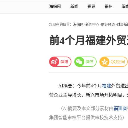
海峡网
新闻
福建
福州
闽
您现在的位置：
海峡网
>
新闻中心
>
财经频道
>
财经新
前4个月福建外贸进
AI摘要：今年前4个月
福建
外贸进出
营企业主导增长，新兴市场开拓明显，
（AI摘要及本文部分素材由
福建省
集团智能审校平台提供审校技术支持）