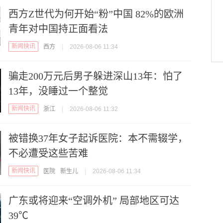
西方Z世代为何开始“粉”中国 82%的欧洲
青年对中国持正面看法
新闻快讯
西方
|
2026-08-06 11:34
骗走200万元后男子躲进深山13年：怕了
13年，没睡过一个整觉
新闻快讯
浙江
|
2026-08-06 11:32
被错换37年女子起诉医院：本不需辍学，
不必遭受这些苦难
新闻快讯
医院
新生儿
|
2026-08-06 11:34
广东或将迎来“空调外机” 局部地区可达
39℃