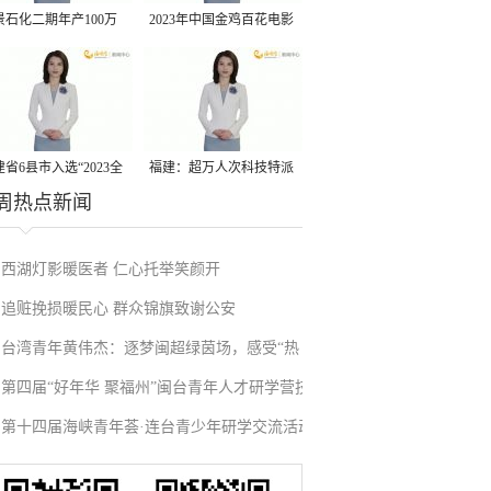
景石化二期年产100万
2023年中国金鸡百花电影
丙烷脱氢项目建成中交
节有福电影巡展31日启动
省6县市入选“2023全
福建：超万人次科技特派
周热点新闻
县域发展潜力百强县”
员一线开展服务
西湖灯影暖医者 仁心托举笑颜开
追赃挽损暖民心 群众锦旗致谢公安
台湾青年黄伟杰：逐梦闽超绿茵场，感受“热
第四届“好年华 聚福州”闽台青年人才研学营技
血”与温情
第十四届海峡青年荟·连台青少年研学交流活动
术成果项目路演在榕举办
在福州启航