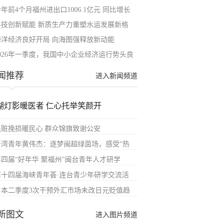
年前4个月福州进出口1006.1亿元 同比增长
科技创新赋能 新质生产力重塑水运发展新格
海洋经济良好开局 向海图强释放新动能
2026年一季度，我国中小企业经济运行势头良
闻推荐
进入新闻频道
湖灯影暖医者 仁心托举笑颜开
追赃挽损暖民心 群众锦旗致谢公安
台湾青年黄伟杰：逐梦闽超绿茵场，感受“热
第四届“好年华 聚福州”闽台青年人才研学
第十四届海峡青年荟·连台青少年研学交流活
日本二季度3次干预外汇市场未改日元贬值趋
新图文
进入图片频道