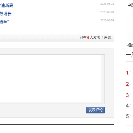
2026-05-12
增速新高
中
2026-05-09
数增长
吨
2026-05-09
绩单”
已有
0
人发表了评论
福建
一
国