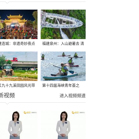
建连城：非遗奇妙夜点
福建泉州：入山避暑去 清
夏夜
凉好惬意
江九十九溪田园风光带
第十四届海峡青年荟之
新视频
亩早稻迎来成熟收割季
2026榕台青年大学生水上
进入视频频道
运动交流营