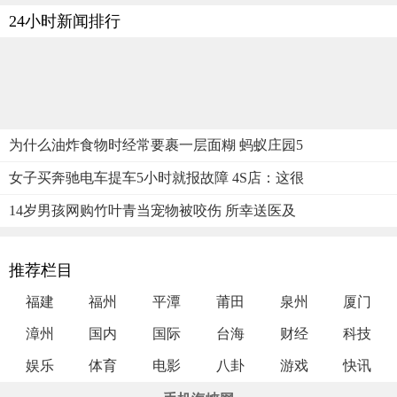
24小时新闻排行
为什么油炸食物时经常要裹一层面糊 蚂蚁庄园5
女子买奔驰电车提车5小时就报故障 4S店：这很
14岁男孩网购竹叶青当宠物被咬伤 所幸送医及
推荐栏目
福建
福州
平潭
莆田
泉州
厦门
漳州
国内
国际
台海
财经
科技
娱乐
体育
电影
八卦
游戏
快讯