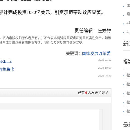
计完成投资1080亿美元，引资示范带动效应显著。
责任编辑：庄婷婷
4
。该内容版权归原作者所有，并不代表本网赞同其观点和对其真实性负责。如该
com联系或者请点击右侧投诉按钮，我们会及时反馈并处理完毕。
新
关键词：
国家发展改革委
2025-11-12
EITs
福
2025-10-09
价格秩序
2025-09-30
已有
0
人发表了评论
最