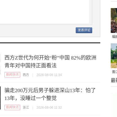
福
亮
西方Z世代为何开始“粉”中国 82%的欧洲
青年对中国持正面看法
晋
新闻快讯
西方
|
2026-08-06 11:34
最
千
骗走200万元后男子躲进深山13年：怕了
13年，没睡过一个整觉
新闻快讯
浙江
|
2026-08-06 11:32