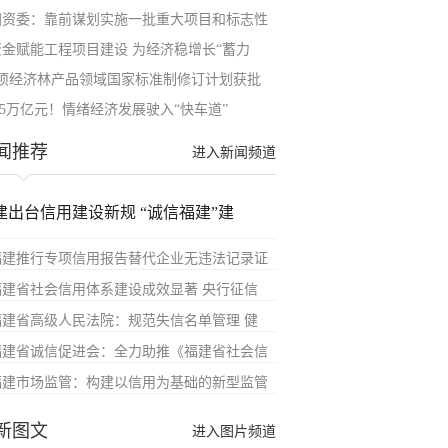
国资委：靠前谋划实施一批重大项目和标志性
资金赋能工程项目建设 为经济稳增长“蓄力
4项经济林产品领域国家标准制修订计划获批
.5万亿元！情绪经济发展驶入“快车道”
闻推荐
进入新闻频道
建出台信用建设新规 “诚信福建”建
福建推行专项信用报告替代企业无违法记录证
福建省社会信用体系建设成效显著 央行征信
福建省高级人民法院：规范失信名单管理 健
福建省诚信促进会：全力助推《福建省社会信
福建市场监管：构建以信用为基础的新型监管
新图文
进入图片频道