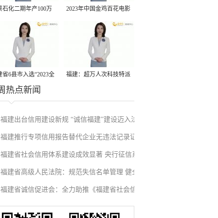
景石化二期年产100万
2023年中国金鸡百花电影
丙烷脱氢项目建成中交
节有福电影巡展31日启动
省6县市入选“2023全
福建：超万人次科技特派
周热点新闻
县域发展潜力百强县”
员一线开展服务
福建出台信用建设新规 “诚信福建”建设迈入法
福建推行专项信用报告替代企业无违法记录证
治化新阶段
福建省社会信用体系建设成效显著 央行征信系
明改革成效显著
福建省高级人民法院：规范失信名单管理 健全
统赋能实体经济
福建省诚信促进会：全力助推《福建省社会信
信用修复机制
用条例》落地见效