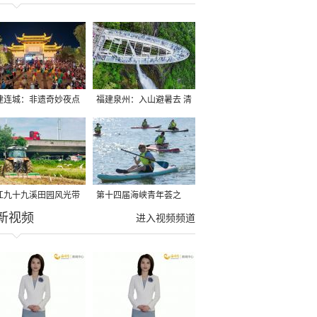
建连城：非遗奇妙夜点
福建泉州：入山避暑去 清
夏夜
凉好惬意
江九十九溪田园风光带
第十四届海峡青年荟之
新视频
亩早稻迎来成熟收割季
2026榕台青年大学生水上
进入视频频道
运动交流营