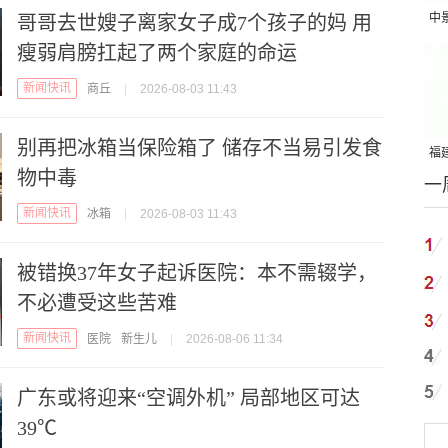
中
哥哥去世嫂子离家女子成7个孩子的妈 用
吨
瘦弱肩膀扛起了两个家庭的命运
新闻快讯
商丘
|
2026-08-03 11:43
别再把冰箱当保险箱了 储存不当易引发食
福建
物中毒
一
国
新闻快讯
冰箱
|
2026-08-03 11:43
被错换37年女子起诉医院：本不需辍学，
不必遭受这些苦难
新闻快讯
医院
新生儿
|
2026-08-06 11:34
广东或将迎来“空调外机” 局部地区可达
39℃