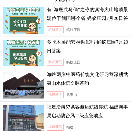
有“海底兵马俑”之称的滨海火山地质景
观位于我国哪个省 蚂蚁庄园7月20日答
案
游戏新闻
蚂蚁庄园
多吃木薯能安神助眠吗 蚂蚁庄园7月20
日答案
游戏新闻
蚂蚁庄园
海峡两岸中医药传统文化研习营深耕武
夷山水体悟文脉茶韵
福建新闻
武夷山
福建沿海57条客渡运航线停航 福建海事
局启动防台风二级应急响应
福建新闻
福建