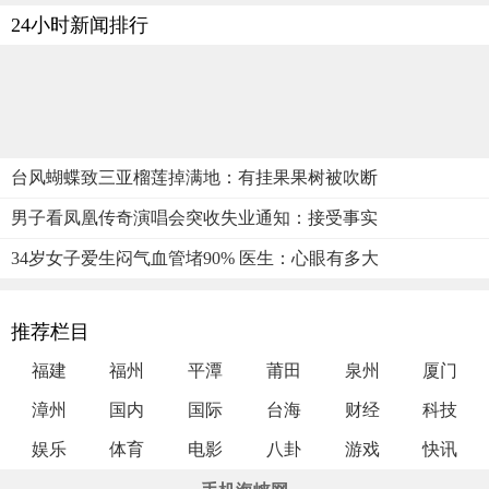
24小时新闻排行
台风蝴蝶致三亚榴莲掉满地：有挂果果树被吹断
男子看凤凰传奇演唱会突收失业通知：接受事实
34岁女子爱生闷气血管堵90% 医生：心眼有多大
推荐栏目
福建
福州
平潭
莆田
泉州
厦门
漳州
国内
国际
台海
财经
科技
娱乐
体育
电影
八卦
游戏
快讯