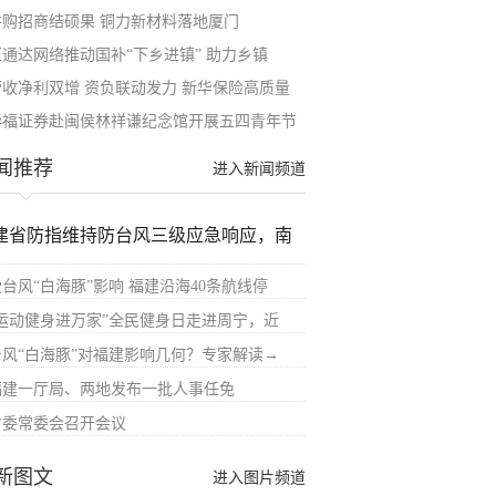
并购招商结硕果 铜力新材料落地厦门
汇通达网络推动国补“下乡进镇” 助力乡镇
营收净利双增 资负联动发力 新华保险高质量
华福证券赴闽侯林祥谦纪念馆开展五四青年节
闻推荐
进入新闻频道
建省防指维持防台风三级应急响应，南
受台风“白海豚”影响 福建沿海40条航线停
“运动健身进万家”全民健身日走进周宁，近
台风“白海豚”对福建影响几何？专家解读→
福建一厅局、两地发布一批人事任免
省委常委会召开会议
新图文
进入图片频道