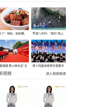
秋了！啃秋、贴秋膘、
罗源八井村：“抱石”而上
秋，福建人这样过才够
→
寻美福建 薪火映长征”主
第十四届海峡青年荟集中
新视频
活动在龙岩长汀启动
阶段活动在福州举行
进入视频频道