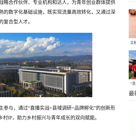
战略合作伙伴、专业机构和达人，为青年创业群体提供
熟的数字化基础设施，既实现流量高效转化，又通过深
的复合型人才。
立
晒
味
“
最
题
参与，通过“直播实战+县域调研+品牌孵化”的创新形
乡村IP，助力乡村振兴与青年成长的双向赋能。