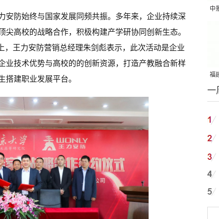
中
王力安防始终与国家发展同频共振。多年来，企业持续深
吨
顶尖高校的战略合作，积极构建产学研协同创新生态。
会上，王力安防营销总经理朱剑彪表示，此次活动是企业
企业技术优势与高校的的创新资源，打造产教融合新样
福建
生搭建职业发展平台。
一
国