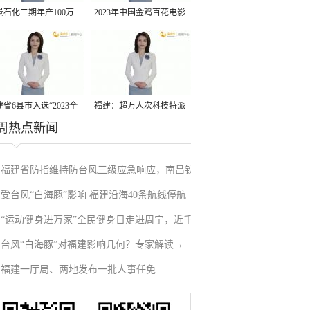
景石化二期年产100万
2023年中国金鸡百花电影
丙烷脱氢项目建成中交
节有福电影巡展31日启动
省6县市入选“2023全
福建：超万人次科技特派
周热点新闻
县域发展潜力百强县”
员一线开展服务
福建省防指维持防台风三级应急响应，南昌铁
受台风“白海豚”影响 福建沿海40条航线停航
路停运部分旅客列车→
“运动健身进万家”全民健身日走进周宁，近千
台风“白海豚”对福建影响几何？专家解读→
人徒步云端
福建一厅局、两地发布一批人事任免