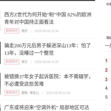
中
吨
西方Z世代为何开始“粉”中国 82%的欧洲
青年对中国持正面看法
新闻快讯
西方
|
2026-08-06 11:34
福建
骗走200万元后男子躲进深山13年：怕了
一
国
13年，没睡过一个整觉
新闻快讯
浙江
|
2026-08-06 11:32
被错换37年女子起诉医院：本不需辍学，
不必遭受这些苦难
新闻快讯
医院
新生儿
|
2026-08-06 11:34
广东或将迎来“空调外机” 局部地区可达