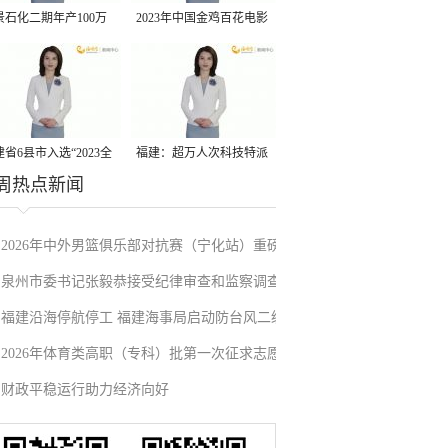
景石化二期年产100万
2023年中国金鸡百花电影
丙烷脱氢项目建成中交
节有福电影巡展31日启动
省6县市入选“2023全
福建：超万人次科技特派
周热点新闻
县域发展潜力百强县”
员一线开展服务
2026年中外男篮俱乐部对抗赛（宁化站）重磅
泉州市委书记张毅恭接受纪律审查和监察调查
来袭！抢票通道即将开启→
福建沿海停航停工 福建海事局启动防台风二级
2026年体育类高职（专科）批第一次征求志愿
应急响应
财政平稳运行助力经济向好
填报