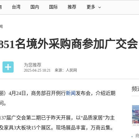
南
台湾
国内
国际
推荐
更多
闻
5851名境外采购商参加广交会
为您推荐
2025-04-25 18:21
来源：人民网
频
红丽）4月24日，商务部召开例行
新闻
发布会，介绍近期
问。
37届广交会第二期已于昨天开展，以“品质家居”为主
及家具3大板块15个展区。现场展品丰富，万商云集。