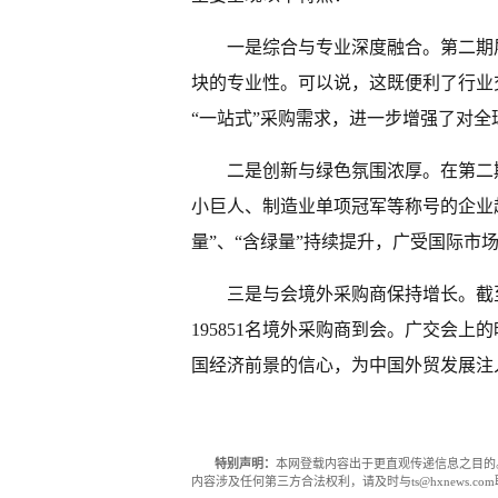
一是综合与专业深度融合。第二期
块的专业性。可以说，这既便利了行业
“一站式”采购需求，进一步增强了对
二是创新与绿色氛围浓厚。在第二
小巨人、制造业单项冠军等称号的企业超2
量”、“含绿量”持续提升，广受国际市
三是与会境外采购商保持增长。截至
195851名境外采购商到会。广交会
国经济前景的信心，为中国外贸发展注入
特别声明：
本网登载内容出于更直观传递信息之目的
内容涉及任何第三方合法权利，请及时与ts@hxnews.