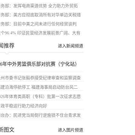
商务部：发挥电商渠道优势 全力助力外贸拓
商务部：美方应彻底取消所有对华单边关税措
商务部：目前中美之间未进行任何经贸谈判
这个96.4% 印证民营经济发展前景广阔、大有
闻推荐
进入新闻频道
026年中外男篮俱乐部对抗赛（宁化站）
泉州市委书记张毅恭接受纪律审查和监察调查
福建沿海停航停工 福建海事局启动防台风二
2026年体育类高职（专科）批第一次征求志愿
财政平稳运行助力经济向好
国台办：民进党当局倒行逆施锁不住台青求发
新图文
进入图片频道