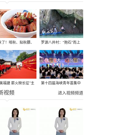
秋了！啃秋、贴秋膘、
罗源八井村：“抱石”而上
秋，福建人这样过才够
→
寻美福建 薪火映长征”主
第十四届海峡青年荟集中
新视频
活动在龙岩长汀启动
阶段活动在福州举行
进入视频频道