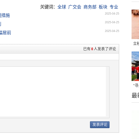
关键词：
全球
广交会
商务部
板块
专业
2025-04-25
税措施
2025-04-25
判
2025-04-25
幅居前
立
已有
0
人发表了评论
晒
味
“
最
题