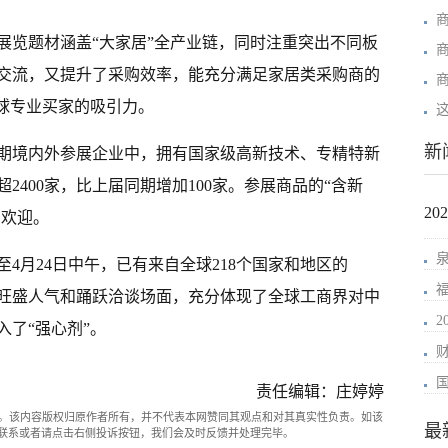
展览题材涵盖“大家居”全产业链，同时注重突出不同板
交流，又提升了采购效率，能充分满足家居类采购商的
全球专业买家的吸引力。
新
期境内外参展企业中，拥有国家级高新技术、专精特新
400家，比上届同期增加100家。参展商品的“含新
2
场欢迎。
4月24日中午，已有来自全球218个国家和地区的
上的旺盛人气和踊跃洽谈场面，充分体现了全球工商界对中
了“强心剂”。
责任编辑：庄婷婷
。该内容版权归原作者所有，并不代表本网赞同其观点和对其真实性负责。如该
最
com联系或者请点击右侧投诉按钮，我们会及时反馈并处理完毕。