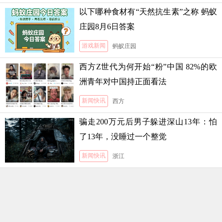
以下哪种食材有“天然抗生素”之称 蚂蚁
庄园8月6日答案
游戏新闻
蚂蚁庄园
西方Z世代为何开始“粉”中国 82%的欧
洲青年对中国持正面看法
新闻快讯
西方
骗走200万元后男子躲进深山13年：怕
了13年，没睡过一个整觉
新闻快讯
浙江