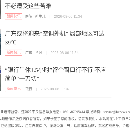
不必遭受这些苦难
新闻快讯
医院
新生儿
|
2026-08-06 11:34
广东或将迎来“空调外机” 局部地区可达
39℃
新闻快讯
广东
台风
|
2026-08-06 11:34
“银行午休1.5小时”留个窗口行不行 不应
简单“一刀切”
新闻快讯
银行
|
2026-08-06 11:34
业道德监督、违法和不良信息举报电话：0591-87095414 举报邮箱：service@hxnews.c
戏频道作品版权归作者所有，如果侵犯了您的版权，请联系我们，本站将在3个工作日
，拒绝盗版游戏，注意自我保护，谨防受骗上当，适度游戏益脑，沉迷游戏伤身，合理