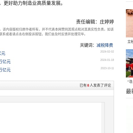
，更好助力制造业高质量发展。
责任编辑：庄婷婷
。该内容版权归原作者所有，并不代表本网赞同其观点和对其真实性负责。如该
com联系或者请点击右侧投诉按钮，我们会及时反馈并处理完毕。
立
关键词：
减税降费
晒
2024-02-02
亿元
味
2024-01-18
2万亿元
2023-10-11
万亿元
“
已有
0
人发表了评论
最
题