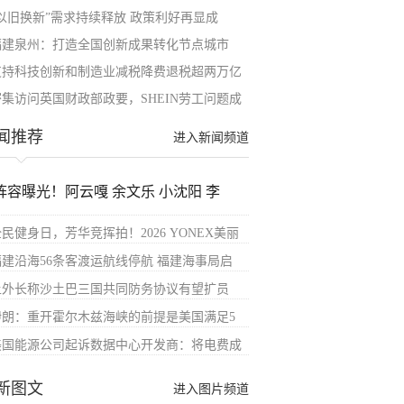
“以旧换新”需求持续释放 政策利好再显成
福建泉州：打造全国创新成果转化节点城市
支持科技创新和制造业减税降费退税超两万亿
密集访问英国财政部政要，SHEIN劳工问题成
闻推荐
进入新闻频道
阵容曝光！阿云嘎 余文乐 小沈阳 李
民健身日，芳华竞挥拍！2026 YONEX美丽
福建沿海56条客渡运航线停航 福建海事局启
土外长称沙土巴三国共同防务协议有望扩员
伊朗：重开霍尔木兹海峡的前提是美国满足5
美国能源公司起诉数据中心开发商：将电费成
新图文
进入图片频道