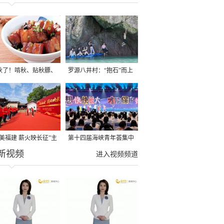
秋了！啃秋、贴秋膘、
罗源八井村：“抱石”而上
秋，福建人这样过才够
→
寻美福建 薪火映长征”主
第十四届海峡青年荟集中
新视频
活动在龙岩长汀启动
阶段活动在福州举行
进入视频频道