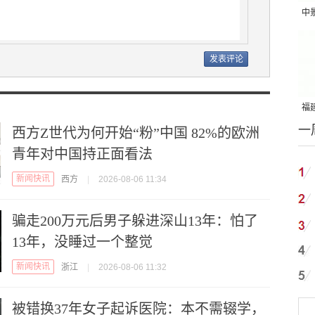
中
吨
福建
一
国
西方Z世代为何开始“粉”中国 82%的欧洲
青年对中国持正面看法
新闻快讯
西方
|
2026-08-06 11:34
骗走200万元后男子躲进深山13年：怕了
13年，没睡过一个整觉
新闻快讯
浙江
|
2026-08-06 11:32
被错换37年女子起诉医院：本不需辍学，