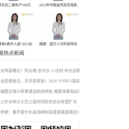
景石化二期年产100万
2023年中国金鸡百花电影
丙烷脱氢项目建成中交
节有福电影巡展31日启动
省6县市入选“2023全
福建：超万人次科技特派
周热点新闻
县域发展潜力百强县”
员一线开展服务
全阵容曝光！阿云嘎 余文乐 小沈阳 李光洁等
全民健身日，芳华竞挥拍！2026 YONEX美丽
加盟《披荆斩棘2026》
福建沿海56条客渡运航线停航 福建海事局启动
上场女子网球交流赛厦门站揭幕
土外长称沙土巴三国共同防务协议有望扩员
防台风一级应急响应
伊朗：重开霍尔木兹海峡的前提是美国满足5个
条件