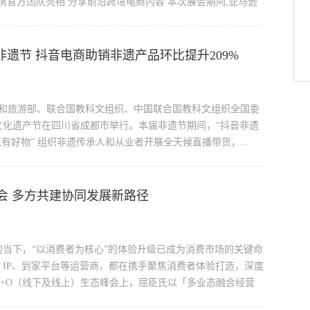
店携官方团队亮相 分享前沿跨境电商内容 本次展会期间,亚马逊
非遗节 抖音电商助销非遗产品环比提升209%
文化和旅游部、联合国教科文组织、中国联合国教科文组织全国委
文化遗产节在四川省成都市举行。本届非遗节期间，“抖音非遗
有好物” 组织非遗传承人和从业者开展全天候直播带货，...
会 多方共建协同发展新路径
当下，“以消费者为核心”的体验升级已成为消费市场的关键命
IP、到家平台等运营商，都在携手聚焦消费者体验打造，深度
+O（线下及线上）生态峰会上，屈臣氏以「多业态融合经营