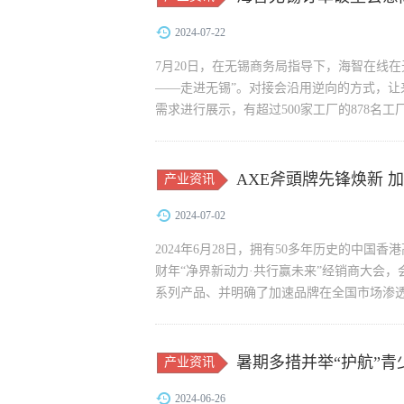
2024-07-22
7月20日，在无锡商务局指导下，海智在线
——走进无锡”。对接会沿用逆向的方式，让来
需求进行展示，有超过500家工厂的878名工厂
AXE斧頭牌先锋焕新 
产业资讯
2024-07-02
2024年6月28日，拥有50多年历史的中国香
财年“净界新动力·共行赢未来”经销商大会
系列产品、并明确了加速品牌在全国市场渗透的
暑期多措并举“护航”青
产业资讯
2024-06-26