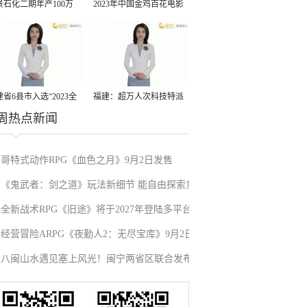
景石化二期年产100万
2023年中国金鸡百花电影
丙烷脱氢项目建成中交
节有福电影巡展31日启动
省6县市入选“2023全
福建：超万人次科技特派
周热点新闻
县域发展潜力百强县”
员一线开展服务
哥特式动作RPG《血色之月》9月2日发售
《鬼武者：剑之道》玩法新细节 能自由探索京
全新战术RPG《旧途》将于2027年登陆多平台
都的半开放区域
经营冒险ARPG《夜勤人2：无尽宝库》9月2日
八闽山水遇见塞上风光！闽宁两省区联合发布
发售
12条地理标志文旅路线