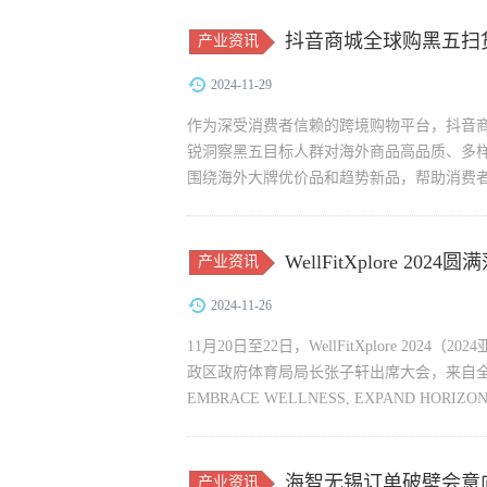
抖音商城全球购黑五扫
产业资讯
2024-11-29
作为深受消费者信赖的跨境购物平台，抖音商城
锐洞察黑五目标人群对海外商品高品质、多
围绕海外大牌优价品和趋势新品，帮助消费
产品迭代、品牌升级...
WellFitXplore 
产业资讯
2024-11-26
11月20日至22日，WellFitXplore 
政区政府体育局局长张子轩出席大会，来自
EMBRACE WELLNESS, EXPAND 
势和实践。 继20...
海智无锡订单破壁会意向
产业资讯