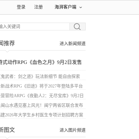
登录
注册
海湃客户端
闻推荐
进入新闻频道
特式动作RPG《血色之月》9月2日发售
《鬼武者：剑之道》玩法新细节 能自由探索
全新战术RPG《旧途》将于2027年登陆多平台
经营冒险ARPG《夜勤人2：无尽宝库》9月2日
八闽山水遇见塞上风光！闽宁两省区联合发布
福建2026年大学生乡村医生专项计划招聘方案
新图文
进入图片频道