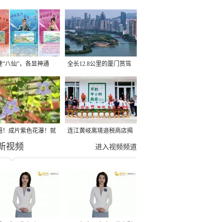
建“八仙”，各显神通
全长12.8公里的厦门筼筜
湖健身步道全线贯通
圈！成片紫色花瀑！就
连江黄岐离境退税商店揭
新视频
光明港公园
牌投用
进入视频频道