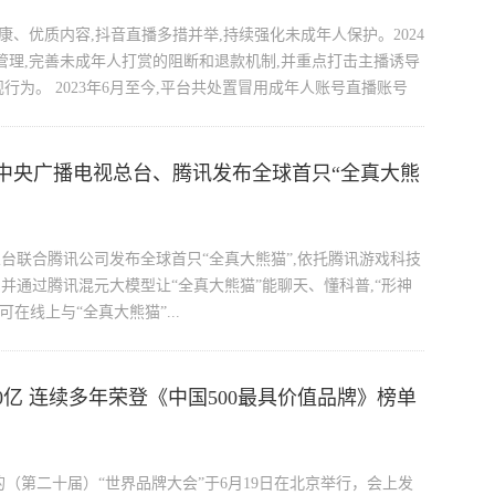
康、优质内容,抖音直播多措并举,持续强化未成年人保护。2024
管理,完善未成年人打赏的阻断和退款机制,并重点打击主播诱导
为。 2023年6月至今,平台共处置冒用成年人账号直播账号
中央广播电视总台、腾讯发布全球首只“全真大熊
总台联合腾讯公司发布全球首只“全真大熊猫”,依托腾讯游戏科技
,并通过腾讯混元大模型让“全真大熊猫”能聊天、懂科普,“形神
在线上与“全真大熊猫”...
0亿 连续多年荣登《中国500最具价值品牌》榜单
）主办的（第二十届）“世界品牌大会”于6月19日在北京举行，会上发