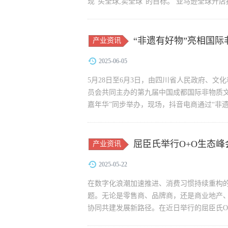
现"买全球,卖全球"的目标。 亚马逊全球开
全球开店携官方团...
“非遗有好物”亮相国际
产业资讯
2025-06-05
5月28日至6月3日，由四川省人民政府、
员会共同主办的第九届中国成都国际非物质
嘉年华”同步举办，现场，抖音电商通过“非遗
屈臣氏举行O+O生态峰
产业资讯
2025-05-22
在数字化浪潮加速推进、消费习惯持续重构的
题。无论是零售商、品牌商，还是商业地产、
协同共建发展新路径。在近日举行的屈臣氏O
多场域共...