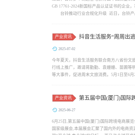
GB 17761-2024新国标产品认证证书
台铃推动行业合规化升级 近日，台铃产品
证实施�...
抖音生活服务“周周出
产业资讯
2025-07-02
今年夏天，抖音生活服务联合南方八省份文旅
行线上推广，邀请蒋勤勤、袁姗姗、苗圃等
等大事件，促进周末文旅消费。5月1日至6月2
第五届中国(厦门)国际
产业资讯
业出海"卖全球"
2025-06-27
6月25日,第五届中国(厦门)国际跨境电商
国家级展会,本届展会汇聚了国内外的电商资