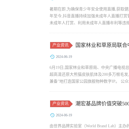
暑期在即,为确保青少年安全使用直播,获取健
年至今,抖音直播持续加强未成年人直播打赏
未成年人打赏、利用未成年人直播牟利等违规行
25235个,处理利用...
国家林业和草原局联合
产业资讯
猫”
2024-06-19
6月19日,国家林业和草原局、中央广播电视
超高清还原大熊猫皮肤肌体及200多万根毛发
兼备”地打造国家公园旗舰物种数字IP。 公众可
潮宏基品牌价值突破50
产业资讯
2024-06-19
由世界品牌实验室（World Brand Lab