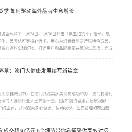
货季 如何驱动海外品牌生意增长
全球购于11月24日-11月30日开启「黑五扫货季」活动，敏
样化、品牌认可等核心诉求，用心为消费者网罗跨境特色货品，
者省心选购全球好物，打造用户和品牌商家共赢的生意场，完成
2024圆满落幕：澳门大健康发展续写新篇章
2024（2024亚太康健培训节）在澳门路氹美狮美高梅成功举办，澳门特别行
全球的大健康行业人士齐聚一堂，围绕“拥抱健康，拓展视野
HORIZON”的主题，共同探索身心健康、运动表现、营养管理的前沿趋
成交超50亿元 6个细节带你看懂采供高效对接