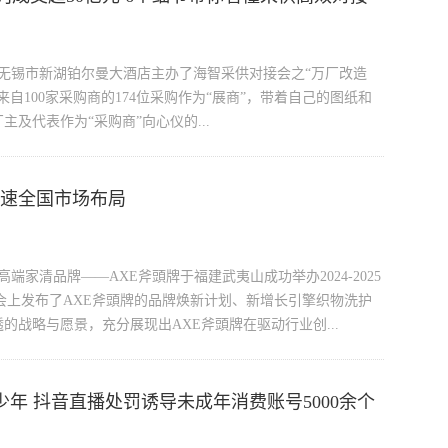
在无锡市新湖铂尔曼大酒店主办了海智采供对接会之“万厂改造
自100家采购商的174位采购作为“展商”，带着自己的图纸和
主及代表作为“采购商”向心仪的...
加速全国市场布局
港高端家清品牌——AXE斧頭牌于福建武夷山成功举办2024-2025
，会上发布了AXE斧頭牌的品牌焕新计划、新增长引擎织物洗护
战略与愿景，充分展现出AXE斧頭牌在驱动行业创...
少年 抖音直播处罚诱导未成年消费账号5000余个