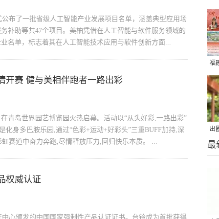
厅正式公布了一批省级人工智能产业发展项目名单，涵盖典型应用场
服务补助等共47个项目。美柚凭借在人工智能与软件服务领域的
业名单，标志着其在人工智能技术应用与软件创新方面...
福
情开赛 健与美相伴跑者一路出彩
跑」在青岛世界园艺博览园火热启幕。活动以“从头好彩,一路出彩”
出
化身多巴胺乐园,通过“色彩+运动+好彩头”三重BUFF加持,深
赛道中奋力奔跑,尽情释放压力,回归快乐本质。 ...
最
在
品权威认证
证中心颁发的中国国家强制性产品认证证书。台铃成为首批获得