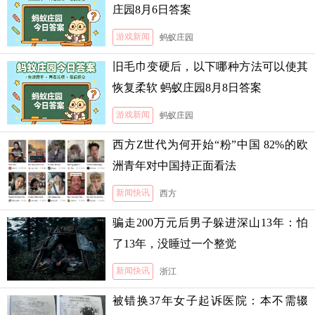
庄园8月6日答案
游戏新闻
蚂蚁庄园
旧毛巾变硬后，以下哪种方法可以使其
恢复柔软 蚂蚁庄园8月8日答案
游戏新闻
蚂蚁庄园
西方Z世代为何开始“粉”中国 82%的欧
洲青年对中国持正面看法
新闻快讯
西方
骗走200万元后男子躲进深山13年：怕
了13年，没睡过一个整觉
新闻快讯
浙江
被错换37年女子起诉医院：本不需辍