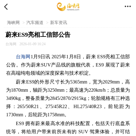


海峡网
>
汽车频道
>
新车资讯
蔚来ES9亮相工信部公告
台海网
2026-01-09 16:24
台海网
1月9日讯 2025年1月8日，蔚来 ES9亮相工信部
公告。作为蔚来SUV产品线的旗舰代表，ES9 展现了蔚来
在高端纯电领域的深度探索与技术积淀。
蔚来ES9的外形尺寸长为5365mm，宽为2029mm，高
为1870mm，轴距为3250mm；最高速为220km/h；总质量为
3490kg，整备质量为2845/2870/2915kg；轮胎规格有三种选
择：265/50R21、275/45R22、HL275/40R23，前轮距为
1730mm，后轮距为1758mm。
ES9 拥有蔚来最高水准的科技配置，包括天行底盘系
统等，将给用户带来前所未有的 SUV 驾乘体验，并可结