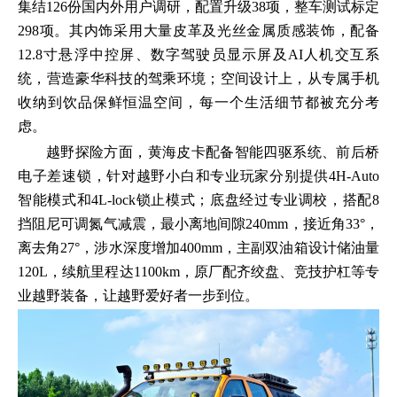
集结126份国内外用户调研，配置升级38项，整车测试标定
298项。其内饰采用大量皮革及光丝金属质感装饰，配备
12.8寸悬浮中控屏、数字驾驶员显示屏及AI人机交互系
统，营造豪华科技的驾乘环境；空间设计上，从专属手机
收纳到饮品保鲜恒温空间，每一个生活细节都被充分考
虑。
越野探险方面，黄海皮卡配备智能四驱系统、前后桥
电子差速锁，针对越野小白和专业玩家分别提供4H-Auto
智能模式和4L-lock锁止模式；底盘经过专业调校，搭配8
挡阻尼可调氮气减震，最小离地间隙240mm，接近角33°，
离去角27°，涉水深度增加400mm，主副双油箱设计储油量
120L，续航里程达1100km，原厂配齐绞盘、竞技护杠等专
业越野装备，让越野爱好者一步到位。