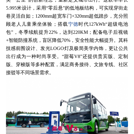
5.995米设计，采用“零后悬”的低地板结构，可实现穿街走
巷灵活自如；1200mm超宽车门+320mm超低踏步，充分照
顾老人儿童乘坐体验；搭载
宁德
时代127kWh“超级电池
包”，冬季续航提升22%，达到220KM；配备电子后视镜
+智能防撞系统，盲区降低70%，安全性能大幅提升。其科
技感前围设计、发光LOGO灯及极简美学内饰，更让公共
出行成为一种时尚享受。“甜莓V8”还提供贵宾版、定制
版、穿梭版等多种配置，满足商务接待、文旅专线、社区
接驳等不同场景需求。