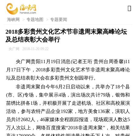

海峡网
>
专题地图
>
专题要闻
2018多彩贵州文化艺术节非遗周末聚高峰论坛
及总结表彰大会举行
央广网
2018-11-20 09:22
央广网贵阳11月19日消息(记者王珩 贵州台周香馨)11
月17日下午，2018多彩贵州文化艺术节非遗周末聚高峰论
坛及总结表彰大会在多彩贵州文创园举行。
非遗周末聚自今年6月2日启动以来，共举办了18个县
(市、区)专场，集中展示4场，演出场次共计79场，银饰和
苗绣比拼各1场，并积极开展了走进机场、社区和高校展演
活动，参与农特产品企业192家，地方美食136家，演职人
员共计2682人，46家媒体全程跟踪报道，现场观演人数达5
万人次以上，网络百度搜索“2018非遗周末聚”，相关结果
高达176000个，各媒体稿件阅读量达数千万人次，对贵州