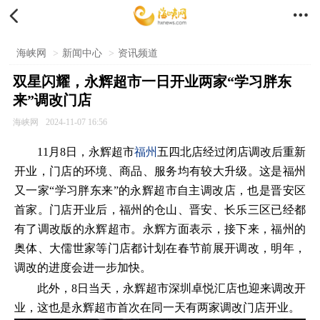


海峡网
>
新闻中心
>
资讯频道
双星闪耀，永辉超市一日开业两家“学习胖东
来”调改门店
海峡网
2024-11-07 16:56
11月8日，永辉超市
福州
五四北店经过闭店调改后重新
开业，门店的环境、商品、服务均有较大升级。这是福州
又一家“学习胖东来”的永辉超市自主调改店，也是晋安区
首家。门店开业后，福州的仓山、晋安、长乐三区已经都
有了调改版的永辉超市。永辉方面表示，接下来，福州的
奥体、大儒世家等门店都计划在春节前展开调改，明年，
调改的进度会进一步加快。
此外，8日当天，永辉超市深圳卓悦汇店也迎来调改开
业，这也是永辉超市首次在同一天有两家调改门店开业。