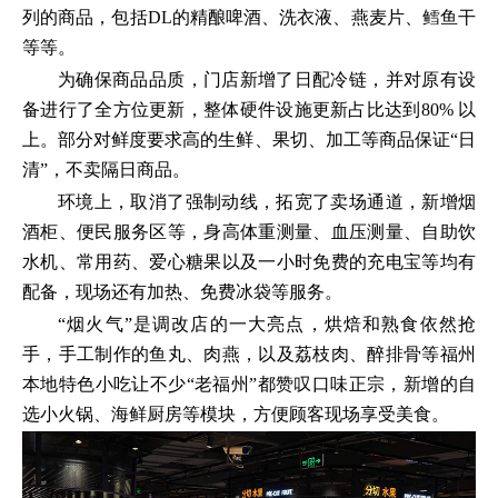
列的商品，包括DL的精酿啤酒、洗衣液、燕麦片、鳕鱼干
等等。
为确保商品品质，门店新增了日配冷链，并对原有设
备进行了全方位更新，整体硬件设施更新占比达到80% 以
上。部分对鲜度要求高的生鲜、果切、加工等商品保证“日
清”，不卖隔日商品。
环境上，取消了强制动线，拓宽了卖场通道，新增烟
酒柜、便民服务区等，身高体重测量、血压测量、自助饮
水机、常用药、爱心糖果以及一小时免费的充电宝等均有
配备，现场还有加热、免费冰袋等服务。
“烟火气”是调改店的一大亮点，烘焙和熟食依然抢
手，手工制作的鱼丸、肉燕，以及荔枝肉、醉排骨等福州
本地特色小吃让不少“老福州”都赞叹口味正宗，新增的自
选小火锅、海鲜厨房等模块，方便顾客现场享受美食。