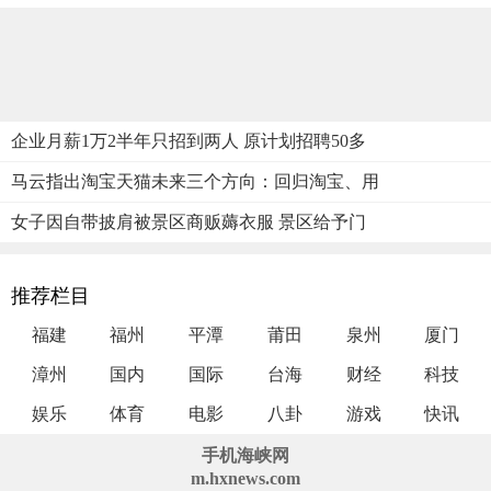
企业月薪1万2半年只招到两人 原计划招聘50多
马云指出淘宝天猫未来三个方向：回归淘宝、用
女子因自带披肩被景区商贩薅衣服 景区给予门
推荐栏目
福建
福州
平潭
莆田
泉州
厦门
漳州
国内
国际
台海
财经
科技
娱乐
体育
电影
八卦
游戏
快讯
手机海峡网
m.hxnews.com