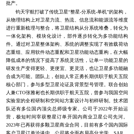
批产。
钧天宇航打破了传统卫星“整星-分系统-单机”的架构，
从物理结构上对卫星力流、热流、信息流和能源流等维度
进行重新梳理与整合，将卫星结构从分系统堆叠，转化为
一体化架构、模块化设计，部件逐步转化为多功能结构
件。通过对卫星整体架构、系统的调整实现了有效载荷动
态重组、应用软件动态重配和卫星功能动态重构，在大幅
降低成本的情况下提高了系统灵活性，让单一功能卫星的
研发生产变得更轻、更便宜、更灵活，也让卫星多功能融
合成为可能。团队上，创始人常正勇长期供职于航天五院
核心部门，参与多型卫星论证及背景型号管理。联合创始
人兼CTO张雅彬也长期供职于航天五院，曾参与我国空间
实验室的全程研制和空间站方案设计与初样研制。技术团
队还有多位国内顶尖总师级专家。公司于2022年开始运
营，极短时间宰获整星订单开国内商业卫星公司先河。
2023年已再获得多颗卫星商业合同，目前有多个国内国际
客户卫星订单洽谈中。公司将全面布局高分光学、SAR、