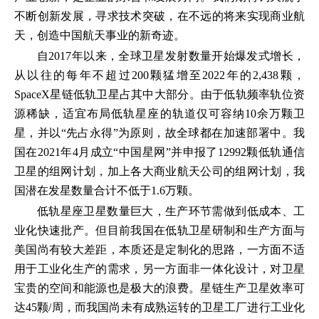
不断创新发展，寻求技术突破，在不远的将来实现商业航
天，创造中国航天事业的新奇迹。
自2017年以来，全球卫星发射数量开始爆发式增长，
从以往的每年不超过200颗猛增至2022年的2,438颗，
SpaceX星链低轨卫星占其中大部分。由于低轨频率轨位资
源稀缺，适宜布局低轨星座的轨道仅可容纳10余万颗卫
星，并以“先占永得”为原则，故全球都在加速部署中。我
国在2021年4月成立“中国星网”并申报了12992颗低轨通信
卫星的组网计划，加上各大商业航天公司的组网计划，我
国潜在发星数量合计不低于1.6万颗。
低轨星座卫星数量巨大，生产环节需做到低成本、工
业化快速批产。但目前我国在低轨卫星研制和生产方面与
美国尚有较大差距，本质还是定制化的思路，一方面不适
用于工业化生产的需求，另一方面非一体化设计，对卫星
宝贵的空间和能源也是极大的浪费。星链生产卫星效率可
达45颗/周，而我国尚未有成熟运转的卫星工厂进行工业化