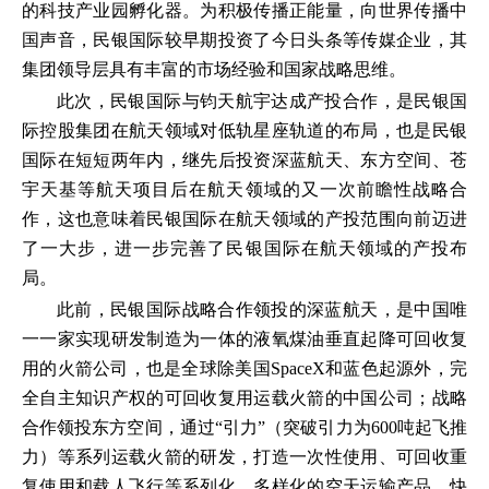
的科技产业园孵化器。为积极传播正能量，向世界传播中
国声音，民银国际较早期投资了今日头条等传媒企业，其
集团领导层具有丰富的市场经验和国家战略思维。
此次，民银国际与钧天航宇达成产投合作，是民银国
际控股集团在航天领域对低轨星座轨道的布局，也是民银
国际在短短两年内，继先后投资深蓝航天、东方空间、苍
宇天基等航天项目后在航天领域的又一次前瞻性战略合
作，这也意味着民银国际在航天领域的产投范围向前迈进
了一大步，进一步完善了民银国际在航天领域的产投布
局。
此前，民银国际战略合作领投的深蓝航天，是中国唯
一一家实现研发制造为一体的液氧煤油垂直起降可回收复
用的火箭公司，也是全球除美国SpaceX和蓝色起源外，完
全自主知识产权的可回收复用运载火箭的中国公司；战略
合作领投东方空间，通过“引力”（突破引力为600吨起飞推
力）等系列运载火箭的研发，打造一次性使用、可回收重
复使用和载人飞行等系列化、多样化的空天运输产品，快