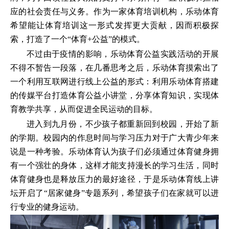
应的社会责任与义务。作为一家体育培训机构，乐动体育
希望能让体育培训这一形式发挥更大贡献，因而积极探
索，打造了一个“体育+公益”的模式。
不过由于疫情的影响，乐动体育公益实践活动的开展
不得不暂告一段落，在几番思考之后，乐动体育摸索出了
一个利用互联网进行线上公益的形式：利用乐动体育搭建
的传媒平台打造体育公益小讲堂，分享体育知识，实现体
育教学共享，从而促进全民运动的目标。
进入到九月份，不少孩子都重新回到校园，开始了新
的学期。校园内的作息时间与学习压力对于广大青少年来
说是一种考验。乐动体育认为孩子们必须通过体育健身拥
有一个强壮的身体，这样才能支持漫长的学习生活，同时
体育健身也是释放压力的最好途径，于是乐动体育线上讲
坛开启了“居家健身”专题系列，希望孩子们在家就可以进
行专业的健身运动。