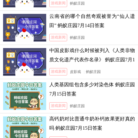
游戏新闻
蚂蚁庄园
云南省的哪个自然奇观被誉为“仙人遗
田” 蚂蚁庄园7月14日答案
游戏新闻
蚂蚁庄园
中国皮影戏什么时候被列入《人类非物
质文化遗产代表作名录》 蚂蚁庄园7月1
3日答案
游戏新闻
皮影戏
|
蚂蚁庄园
人类基因组包含多少对染色体 蚂蚁庄园
7月15日答案
游戏新闻
蚂蚁庄园
高钙奶对比普通牛奶补钙效果更好真的
吗 蚂蚁庄园7月15日答案