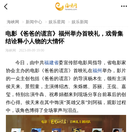


海峡网
>
新闻中心
>
娱乐星闻
>
娱乐新闻
电影《爸爸的谎言》福州举办首映礼，戏骨集
结诠释小人物的大情怀
海峡网
2023-09-09 19:00
今日，由中共
福建省
委宣传部电影局指导，省电影家
协会主办的电影《爸爸的谎言》首映礼在
福州
举办，影片
的一众主创包括《爸爸的谎言》的导演杨木生，领衔主演
侯天来、景熙童，主演傅绍杰、朱烁燃、苏丽、王侃、嘉
玺，特别出演牛犇、祝希娟都来到现场分享台前幕后的创
作心得。侯天来在其中饰演“英雄父亲”刘阿福，观影过程
中，该角色博得了全场掌声与泪点。