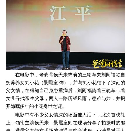
在电影中，老戏骨侯天来饰演的三轮车夫刘阿福独自
抚养养女刘小花（景熙童 饰），并与刘小花结下了深刻的
父女情，在得知自己身患重病后，刘阿福骑着三轮车带着
女儿寻找亲生父母，两人一路历经风雨，患难与共，并揭
开隐藏多年的小花身世之谜。
电影中有不少父女情深的场面催人泪下，此次首映礼
上，领衔主演侯天来、景熙童则在现场分享了拍摄时的趣
事，透露父女俩在现场的沟通与磨合过程，小演员对于人