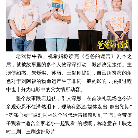
老戏骨牛犇、祝希娟称读完《爸爸的谎言》剧本之
后，就被故事里的多个人物深深打动，毅然决定接拍。主
演傅绍杰、朱烁燃、苏丽、王侃则提到，自己所扮演的角
色对于刘阿福的物命运产生了非同一般的影响，拍摄过程
中也十分为电影中的父女情所动容。
整个故事跌宕起伏，引人深思，在首映礼现场也令许
多观众忍不住潸然泪下，现场有影迷/媒体发出“超出预期”
“洗涤心灵”“被刘阿福这个当代活雷锋感动到了”“适合带孩
子观看”“适合全家老小一起观看”的感慨，称愿意在上映之
时二刷、三刷这部影片。