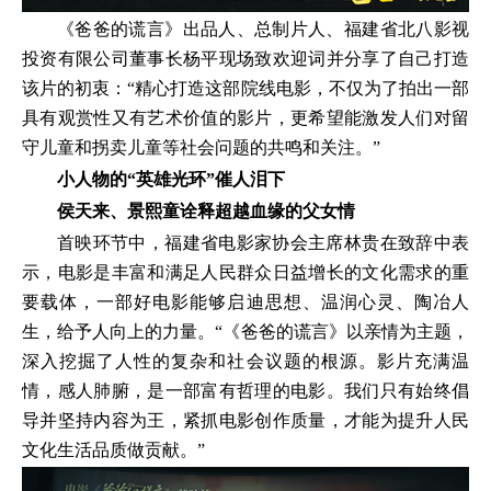
《爸爸的谎言》出品人、总制片人、福建省北八影视
投资有限公司董事长杨平现场致欢迎词并分享了自己打造
该片的初衷：“精心打造这部院线电影，不仅为了拍出一部
具有观赏性又有艺术价值的影片，更希望能激发人们对留
守儿童和拐卖儿童等社会问题的共鸣和关注。”
小人物的“英雄光环”催人泪下
侯天来、景熙童
诠释超越血缘的父女情
首映环节中，福建省电影家协会主席林贵在致辞中表
示，电影是丰富和满足人民群众日益增长的文化需求的重
要载体，一部好电影能够启迪思想、温润心灵、陶冶人
生，给予人向上的力量。“《爸爸的谎言》以亲情为主题，
深入挖掘了人性的复杂和社会议题的根源。影片充满温
情，感人肺腑，是一部富有哲理的电影。我们只有始终倡
导并坚持内容为王，紧抓电影创作质量，才能为提升人民
文化生活品质做贡献。”