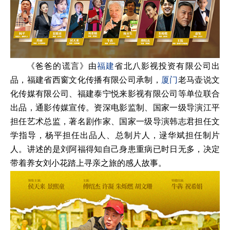
《爸爸的谎言》由
福建
省北八影视投资有限公司出
品，福建省西窗文化传播有限公司承制，
厦门
老马壶说文
化传媒有限公司、福建泰宁悦来影视有限公司等单位联合
出品，通影传媒宣传。资深电影监制、国家一级导演江平
担任艺术总监，著名剧作家、国家一级导演韩志君担任文
学指导，杨平担任出品人、总制片人，逯华斌担任制片
人。讲述的是刘阿福得知自己身患重病已时日无多，决定
带着养女刘小花踏上寻亲之旅的感人故事。