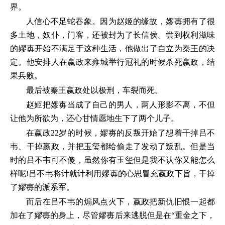
界。
人信心不足蛇吞象。因为赵姬的缘故，嫪毐拥有了很
多土地，奴仆，门客，还被封为了长信侯。尝到权利滋味
的嫪毐开始不满足于这种生活，他做出了自立为秦王的决
定。他安排人在嬴政来雍城举行冠礼的时候杀死嬴政，结
果兵败。
最后被秦王嬴政处以极刑，车裂而死。
赵姬把嫪毐当成了自己的男人，两人形影不离，不但
让他为所欲为，还心甘情愿地生下了两个儿子。
在嬴政22岁的时候，嫪毐的反叛开始了想着干掉吕不
韦、干掉嬴政，并把玉玺都给偷走了发动了叛乱。但是当
时的吕不韦可不傻，虽然你有玉玺但是我不认你又能怎么
样呢!吕不韦将计就计利用嫪毐的心思冒充嬴政下旨，干掉
了嫪毐的派系军。
而后在吕不韦的煽风点火下，嬴政把新仇旧恨一起都
加在了嫪毐的身上，尽管嫪毐后来逃脱但是在“重金之下，