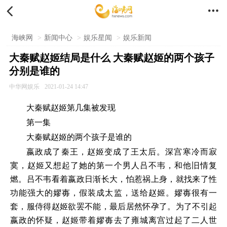


海峡网
>
新闻中心
>
娱乐星闻
>
娱乐新闻
大秦赋赵姬结局是什么 大秦赋赵姬的两个孩子
分别是谁的
中华网娱乐
2021-01-24 14:47
大秦赋赵姬第几集被发现
第一集
大秦赋赵姬的两个孩子是谁的
嬴政成了秦王，赵姬变成了王太后。深宫寒冷而寂
寞，赵姬又想起了她的第一个男人吕不韦，和他旧情复
燃。吕不韦看着嬴政日渐长大，怕惹祸上身，就找来了性
功能强大的嫪毐，假装成太监，送给赵姬。嫪毐很有一
套，服侍得赵姬欲罢不能，最后居然怀孕了。为了不引起
嬴政的怀疑，赵姬带着嫪毐去了雍城离宫过起了二人世