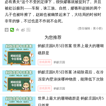
必有勇夫“这个不变的定律下，很快嫪毐就被捉到了。并且
被处以极刑——车裂，诛三族。自然，嫪毐和赵姬的两个
儿子也被咔擦了，赵姬也被幽禁起来了，大结局的时候时
非常的惨，不过也是不作就不会死。
(责任编辑：黄小群)
为您推荐
蚂蚁庄园8月5日答案 世界上最大的珊瑚
礁群是
游戏新闻
蚂蚁庄园
蚂蚁庄园8月5日答案 冰箱除霜后，在冷
冻室内壁涂抹哪种物质，能降低下次除
霜的难度
游戏新闻
蚂蚁庄园
世界上最大的珊瑚礁群是 蚂蚁庄园8月5
日答案