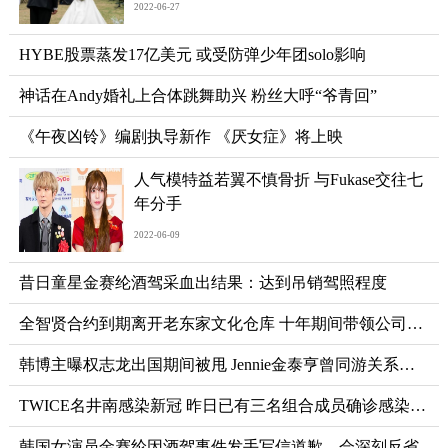
2022-06-27
HYBE股票蒸发17亿美元 或受防弹少年团solo影响
神话在Andy婚礼上合体跳舞助兴 粉丝大呼“爷青回”
《午夜凶铃》编剧执导新作 《厌女症》将上映
人气模特益若翼不慎骨折 与Fukase交往七
年分手
2022-06-09
昔日童星金赛纶酒驾采血出结果：达到吊销驾照程度
全智贤合约到期离开老东家文化仓库 十年期间带领公司壮大
韩博主曝权志龙出国期间被甩 Jennie金泰亨曾同游关系暧昧
TWICE名井南感染新冠 昨日已有三名组合成员确诊感染新冠
韩国女演员金赛纶因酒驾事件发手写信道歉，会深刻反省