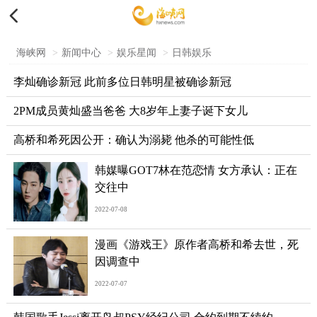

海峡网
>
新闻中心
>
娱乐星闻
>
日韩娱乐
李灿确诊新冠 此前多位日韩明星被确诊新冠
2PM成员黄灿盛当爸爸 大8岁年上妻子诞下女儿
高桥和希死因公开：确认为溺毙 他杀的可能性低
韩媒曝GOT7林在范恋情 女方承认：正在
交往中
2022-07-08
漫画《游戏王》原作者高桥和希去世，死
因调查中
2022-07-07