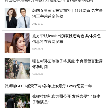
韩国歌手Jessi离开鸟叔PSY经纪公司 合约到期不续约
韩国女星黄宝拉宣布将于11月结婚 男方是
河正宇弟弟金英勋
2022-07-07
剧方否认Jennie出演双性恋角色 具体角色
信息将在官网发布
2022-06-30
曝玄彬孙艺珍孩子将属虎 李贞贤留言泄露
怀孕时间
2022-06-28
韩媒曝GOT7崔荣宰与4岁年上女歌手Lovey恋爱一年
张娜拉婚礼官方照公开 发感言要“当好妻
子和演员”