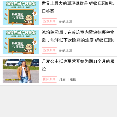
世界上最大的珊瑚礁群是 蚂蚁庄园8月5
日答案
游戏新闻
蚂蚁庄园
冰箱除霜后，在冷冻室内壁涂抹哪种物
质，能降低下次除霜的难度 蚂蚁庄园8
月5日答案
游戏新闻
蚂蚁庄园
丹麦公主抵达军营开始为期11个月的服
役
国际新闻
丹麦
|
服役