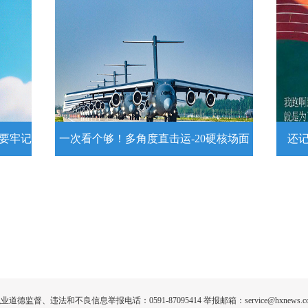
头像
转存！1组数字看2026上半年中国经
这么
济
近
壁
7月15日，2026年上半年国民经济运行情
练
况发布。一组数字带你了解！
详情
示要牢记
一次看个够！多角度直击运-20硬核场面
还
提示要
一次看个够！多角度直击运-20硬核
还记
场面
20
为1
要牢
运－20即将迎来列装空军十周年，一组
高清大图带你多角度直击运－20硬核大
场面！
详情
业道德监督、违法和不良信息举报电话：0591-87095414 举报邮箱：service@hxnews.c