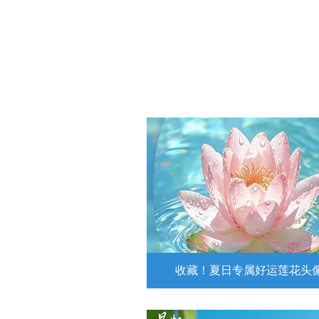
收藏！夏日专属好运莲花头