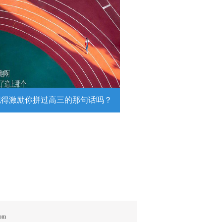
近！这么多！这是我能看的？
日，陆军第74集团军某旅挺进西北戈
靶场，开展跨昼夜实弹射击综合演
。
详情
记得激励你拼过高三的那句话吗？
得激励你拼过高三的那句话吗？
26高考倒计时，传递这组壁纸，一起
290万高考生加油！
详情
om