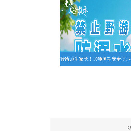
收藏！夏日专属好运莲花
夏日专属好运莲花头像！
详情
转给师生家长！10项暑期安全提
转给师生家长！10项暑期安全
牢记
转给师生家长！10项暑期安全提示
记！
详情
职