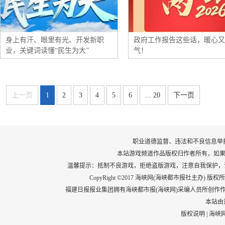
身上有汗、眼里有光、开发新职
政府工作报告这些话，暖心又
业，关键词读懂“民生为大”
气！
上一页
1
2
3
4
5
6
... 20
下一页
职业道德监督、违法和不良信息举报电话：05
本站游戏频道作品版权归作者所有，如果
温馨提示：抵制不良游戏，拒绝盗版游戏，注意自我保护，
CopyRight ©2017 海峡网(海峡都市报社主办) 版权所有
福建日报报业集团拥有海峡都市报(海峡网)采编人员所创作
本站由
版权说明
|
海峡