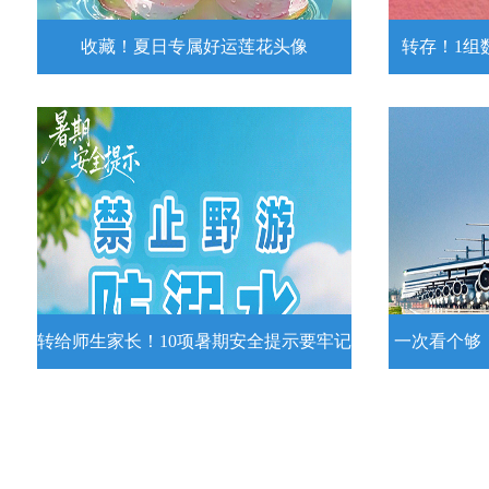
收藏！夏日专属好运莲花头像
转存！1组
收藏！夏日专属好运莲花头像
转存！1组
夏日专属好运莲花头像！
7月15日，
况发布。一
详情
转给师生家长！10项暑期安全提示要牢记
一次看个够
转给师生家长！10项暑期安全提示要
一次看个够
牢记