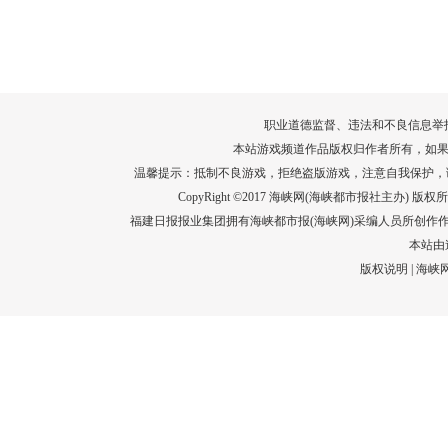
转给师生家长！10项暑期安全提示要牢
运－20即
记！
高清大图带
场面！
详情
职业道德监督、违法和不良信息举报电话：05
本站游戏频道作品版权归作者所有，如果
温馨提示：抵制不良游戏，拒绝盗版游戏，注意自我保护，
CopyRight ©2017 海峡网(海峡都市报社主办) 版权所有
福建日报报业集团拥有海峡都市报(海峡网)采编人员所创作
本站由
版权说明
|
海峡