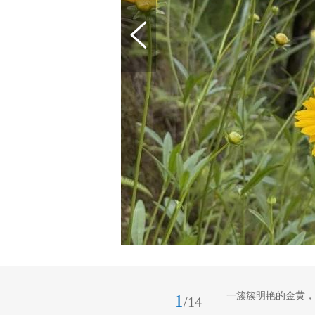
一簇簇明艳的金黄，
1
/14