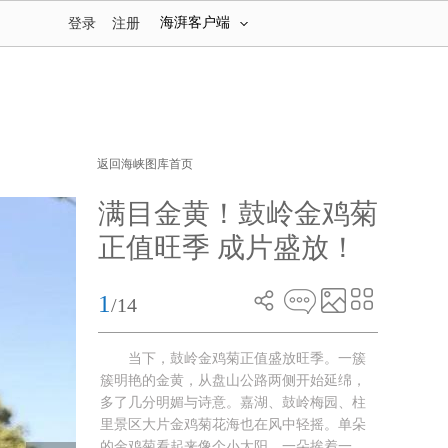
海湃客户端
登录
注册
返回海峡图库首页
满目金黄！鼓岭金鸡菊
正值旺季 成片盛放！
1
/14
当下，鼓岭金鸡菊正值盛放旺季。一簇
簇明艳的金黄，从盘山公路两侧开始延绵，
多了几分明媚与诗意。嘉湖、鼓岭梅园、柱
里景区大片金鸡菊花海也在风中轻摇。单朵
的金鸡菊看起来像个小太阳，一朵挨着一