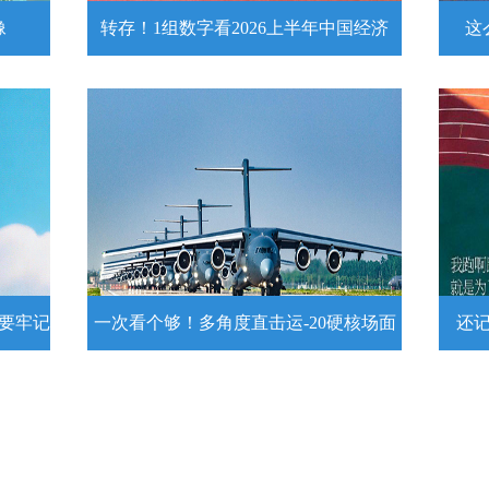
像
转存！1组数字看2026上半年中国经济
这
头像
转存！1组数字看2026上半年中国经
这么
济
近
壁
7月15日，2026年上半年国民经济运行情
练
况发布。一组数字带你了解！
详情
示要牢记
一次看个够！多角度直击运-20硬核场面
还
提示要
一次看个够！多角度直击运-20硬核
还记
场面
20
为1
要牢
运－20即将迎来列装空军十周年，一组