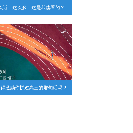
么近！这么多！这是我能看的？
近！这么多！这是我能看的？
日，陆军第74集团军某旅挺进西北戈
靶场，开展跨昼夜实弹射击综合演
。
详情
记得激励你拼过高三的那句话吗？
得激励你拼过高三的那句话吗？
26高考倒计时，传递这组壁纸，一起
290万高考生加油！