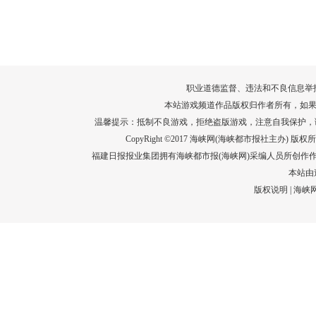
转给师生家长！10项暑期安全提示要牢
运－20即
记！
高清大图带
场面！
详情
职业道德监督、违法和不良信息举报电话：05
本站游戏频道作品版权归作者所有，如果
温馨提示：抵制不良游戏，拒绝盗版游戏，注意自我保护，
CopyRight ©2017 海峡网(海峡都市报社主办) 版权所有
福建日报报业集团拥有海峡都市报(海峡网)采编人员所创作
本站由
版权说明
|
海峡