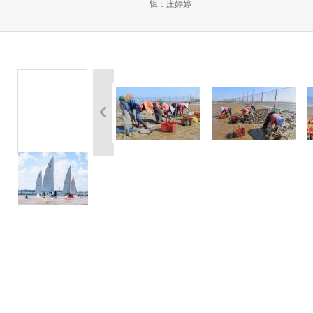
辑：庄婷婷