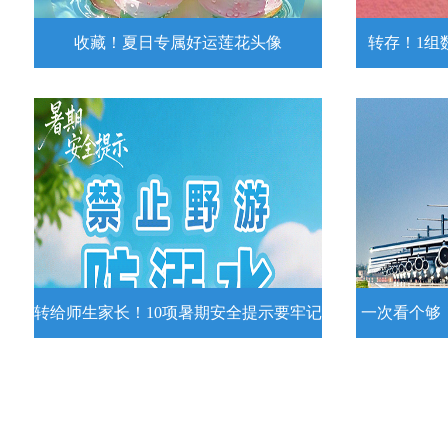
收藏！夏日专属好运莲花头像
转存！1组
收藏！夏日专属好运莲花头像
转存！1组
夏日专属好运莲花头像！
7月15日，
况发布。一
详情
转给师生家长！10项暑期安全提示要牢记
一次看个够
转给师生家长！10项暑期安全提示要
一次看个够
牢记