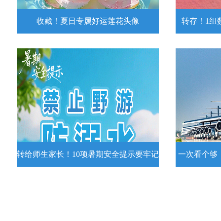
收藏！夏日专属好运莲花头像
转存！1组
收藏！夏日专属好运莲花头像
转存！1组
夏日专属好运莲花头像！
7月15日，
况发布。一
详情
转给师生家长！10项暑期安全提示要牢记
一次看个够
转给师生家长！10项暑期安全提示要
一次看个够
牢记