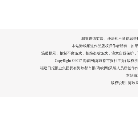
转给师生家长！10项暑期安全提示要牢
运－20即
记！
高清大图带
场面！
详情
职业道德监督、违法和不良信息举报电话：05
本站游戏频道作品版权归作者所有，如果
温馨提示：抵制不良游戏，拒绝盗版游戏，注意自我保护，
CopyRight ©2017 海峡网(海峡都市报社主办) 版权所有
福建日报报业集团拥有海峡都市报(海峡网)采编人员所创作
本站由
版权说明
|
海峡