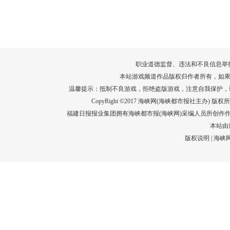
转给师生家长！10项暑期安全提示要牢
运－20即
记！
高清大图带
场面！
详情
职业道德监督、违法和不良信息举报电话：05
本站游戏频道作品版权归作者所有，如果
温馨提示：抵制不良游戏，拒绝盗版游戏，注意自我保护，
CopyRight ©2017 海峡网(海峡都市报社主办) 版权所有
福建日报报业集团拥有海峡都市报(海峡网)采编人员所创作
本站由
版权说明
|
海峡