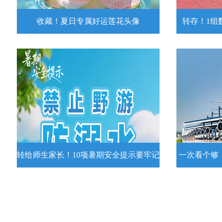
收藏！夏日专属好运莲花头像
转存！1组
收藏！夏日专属好运莲花头像
转存！1组
夏日专属好运莲花头像！
7月15日，
况发布。一
详情
转给师生家长！10项暑期安全提示要牢记
一次看个够
转给师生家长！10项暑期安全提示要
一次看个够
牢记