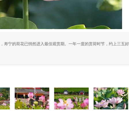
，寿宁的荷花已悄然进入最佳观赏期。一年一度的赏荷时节，约上三五好
吧！