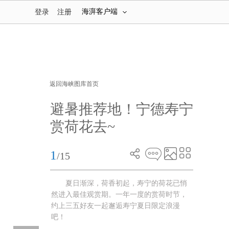
海湃客户端
登录
注册
返回海峡图库首页
避暑推荐地！宁德寿宁
赏荷花去~
1
/15
夏日渐深，荷香初起，寿宁的荷花已悄
然进入最佳观赏期。一年一度的赏荷时节，
约上三五好友一起邂逅寿宁夏日限定浪漫
吧！