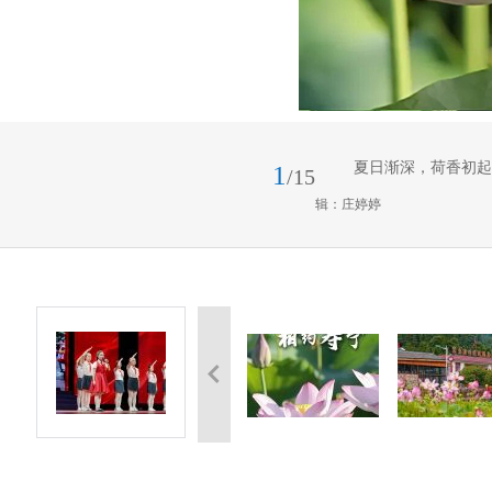
夏日渐深，荷香初起
1
/15
逅寿宁夏日限定浪漫
辑：庄婷婷