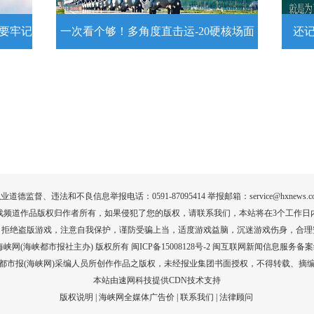
示要牢记
一次看个够！多角度直击运-20硬核场面
还
提示要
一次看个够！多角度直击运-20硬核
还记
场面
20
为1
要牢
运－20即将迎来列装空军十周年，一组
高清大图带你多角度直击运－20硬核大
场面！
详情
业道德监督、违法和不良信息举报电话：0591-87095414 举报邮箱：service@hxnews.c
戏频道作品版权归作者所有，如果侵犯了您的版权，请联系我们，本站将在3个工作日
，拒绝盗版游戏，注意自我保护，谨防受骗上当，适度游戏益脑，沉迷游戏伤身，合理
017 海峡网(海峡都市报社主办) 版权所有 闽ICP备15008128号-2
闽互联网新闻信息服务备案编号
都市报(海峡网)采编人员所创作作品之版权，未经报业集团书面授权，不得转载、摘
本站由速网科技提供CDN技术支持
版权说明
|
海峡网全媒体广告价
|
联系我们
|
法律顾问