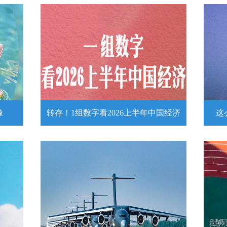
像
转存！1组数字看2026上半年中国经济
这
头像
转存！1组数字看2026上半年中国经
这么
济
近
壁
7月15日，2026年上半年国民经济运行情
练
况发布。一组数字带你了解！
详情