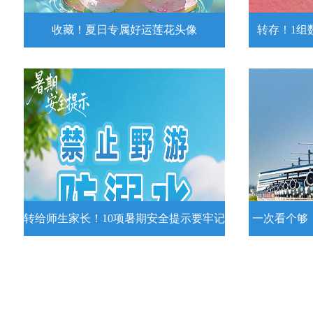
收藏！夏日专属好运莲花头像
转存！1组
收藏！夏日专属好运莲花头像
转存！1组
夏日专属好运莲花头像！
7月15日，
况发布。一
详情
转给师生家长！10项暑期安全提示要牢记
一次看个够
转给师生家长！10项暑期安全提示要
一次看个够
牢记