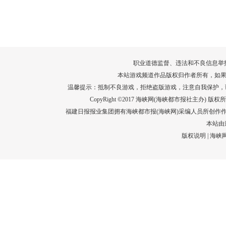
转给师生家长！10项暑期安全提示要牢
运－20即
记！
高清大图带
场面！
详情
职业道德监督、违法和不良信息举报电话：05
本站游戏频道作品版权归作者所有，如果
温馨提示：抵制不良游戏，拒绝盗版游戏，注意自我保护，
CopyRight ©2017 海峡网(海峡都市报社主办) 版权所有
福建日报报业集团拥有海峡都市报(海峡网)采编人员所创作
本站由
版权说明
|
海峡