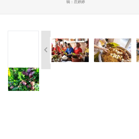
辑：庄婷婷