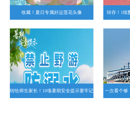
收藏！夏日专属好运莲花头像
转存！1组
收藏！夏日专属好运莲花头像
转存！1组
夏日专属好运莲花头像！
7月15日，
况发布。一
详情
转给师生家长！10项暑期安全提示要牢记
一次看个够
转给师生家长！10项暑期安全提示要
一次看个够
牢记