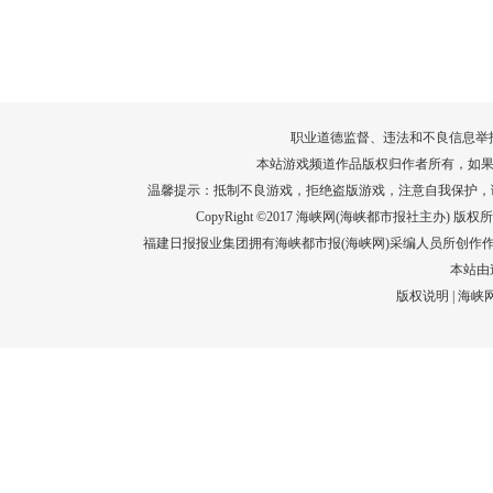
转给师生家长！10项暑期安全提示要牢
运－20即
记！
高清大图带
场面！
详情
职业道德监督、违法和不良信息举报电话：05
本站游戏频道作品版权归作者所有，如果
温馨提示：抵制不良游戏，拒绝盗版游戏，注意自我保护，
CopyRight ©2017 海峡网(海峡都市报社主办) 版权所有
福建日报报业集团拥有海峡都市报(海峡网)采编人员所创作
本站由
版权说明
|
海峡