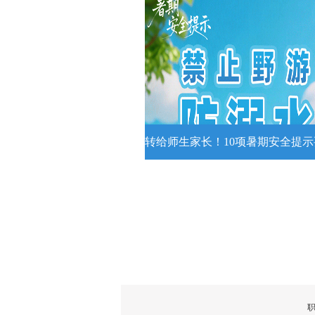
收藏！夏日专属好运莲花
夏日专属好运莲花头像！
详情
转给师生家长！10项暑期安全提
转给师生家长！10项暑期安全
牢记
转给师生家长！10项暑期安全提示
记！
详情
职