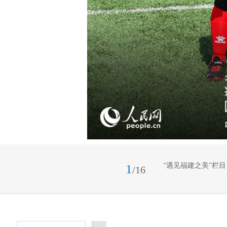
“遇见福建之美”栏
1
/16