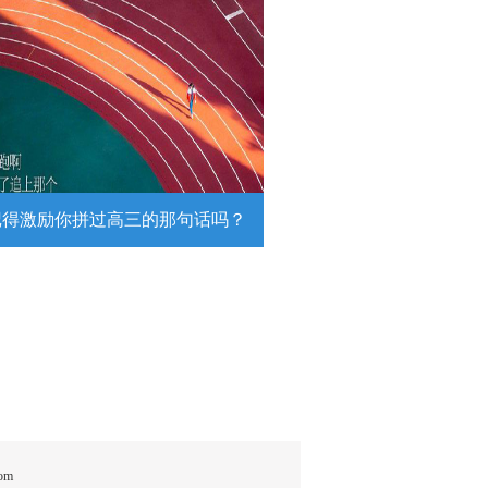
近！这么多！这是我能看的？
日，陆军第74集团军某旅挺进西北戈
靶场，开展跨昼夜实弹射击综合演
。
详情
记得激励你拼过高三的那句话吗？
得激励你拼过高三的那句话吗？
26高考倒计时，传递这组壁纸，一起
290万高考生加油！
详情
om