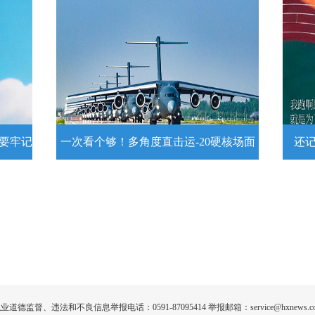
头像
转存！1组数字看2026上半年中国经
这么
济
近
壁
7月15日，2026年上半年国民经济运行情
练
况发布。一组数字带你了解！
详情
示要牢记
一次看个够！多角度直击运-20硬核场面
还
提示要
一次看个够！多角度直击运-20硬核
还记
场面
20
为1
要牢
运－20即将迎来列装空军十周年，一组
高清大图带你多角度直击运－20硬核大
场面！
详情
业道德监督、违法和不良信息举报电话：0591-87095414 举报邮箱：service@hxnews.c