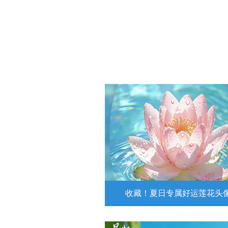
收藏！夏日专属好运莲花头