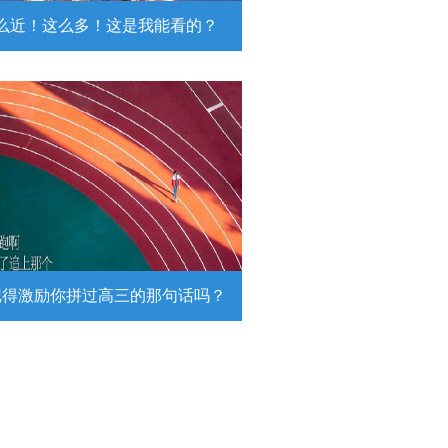
么近！这么多！这是我能看的？
近！这么多！这是我能看的？
日，陆军第74集团军某旅挺进西北戈
靶场，开展跨昼夜实弹射击综合演
。
详情
记得激励你拼过高三的那句话吗？
得激励你拼过高三的那句话吗？
26高考倒计时，传递这组壁纸，一起
290万高考生加油！