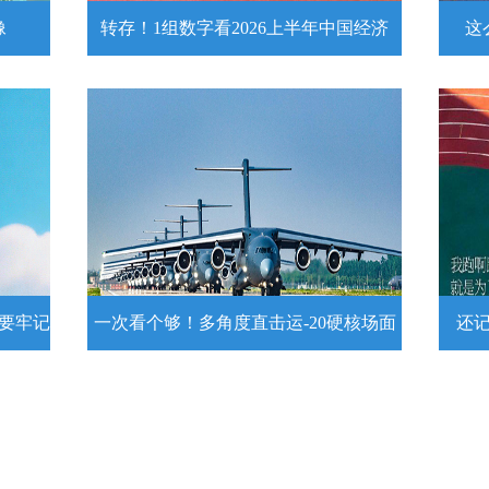
像
转存！1组数字看2026上半年中国经济
这
头像
转存！1组数字看2026上半年中国经
这么
济
近
壁
7月15日，2026年上半年国民经济运行情
练
况发布。一组数字带你了解！
详情
示要牢记
一次看个够！多角度直击运-20硬核场面
还
提示要
一次看个够！多角度直击运-20硬核
还记
场面
20
为1
要牢
运－20即将迎来列装空军十周年，一组