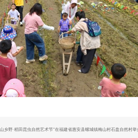
，“梅山乡野·稻田昆虫自然艺术节”在福建省惠安县螺城镇梅山村石盘自然村举