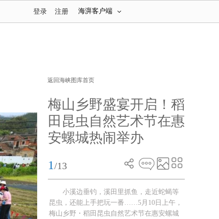
海湃客户端
登录
注册
返回海峡图库首页
梅山乡野盛宴开启！稻
田昆虫自然艺术节在惠
安螺城热闹举办
1
/13
小溪边垂钓，溪田里抓鱼，走近蛇蝎等
昆虫，还能上手把玩一番……5月10日上午，
梅山乡野・稻田昆虫自然艺术节在惠安螺城